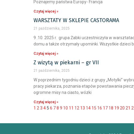
Poznajemy państwa Europy- Francja
Czytaj więcej »
WARSZTATY W SKLEPIE CASTORAMA
21 października, 2025
9 .10. 2025 r. grupa Żabki uczestniczyła w warszta
domu a także otrzymały upominki. Wszystkie dzieci 
Czytaj więcej »
Z wizytą w piekarni – gr VII
21 października, 2025
W poprzednim tygodniu dzieci z grupy „Motylki” wybra
pracy piekarza, poznania etapów powstawania piecz
ogromne misy na ciasto, wózki
Czytaj więcej »
1
2
3
4
5
6
7
8
9
10
11
12
13
14
15
16
17
18
19
20
21
2