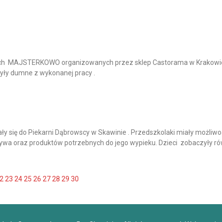
tach MAJSTERKOWO organizowanych przez sklep Castorama w Krakowie. 
były dumne z wykonanej pracy .
ły się do Piekarni Dąbrowscy w Skawinie . Przedszkolaki miały możliwoś
ywa oraz produktów potrzebnych do jego wypieku. Dzieci zobaczyły ró
2
23
24
25
26
27
28
29
30