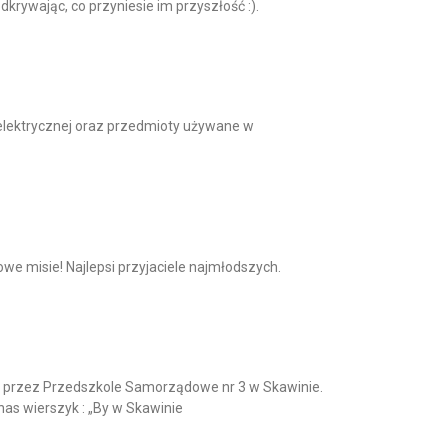
dkrywając, co przyniesie im przyszłość :).
i elektrycznej oraz przedmioty używane w
owe misie! Najlepsi przyjaciele najmłodszych.
nym przez Przedszkole Samorządowe nr 3 w Skawinie.
nas wierszyk : „By w Skawinie