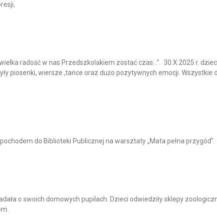
esji,
lka radość w nas Przedszkolakiem zostać czas…”. 30.X.2025 r. dzieci 
ły piosenki, wiersze ,tańce oraz dużo pozytywnych emocji. Wszystkie dz
ym pochodem do Biblioteki Publicznej na warsztaty „Mata pełna przygód”.
iadała o swoich domowych pupilach. Dzieci odwiedziły sklepy zoologicz
om.