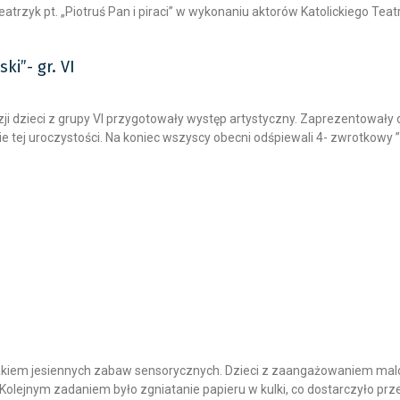
atrzyk pt. „Piotruś Pan i piraci” w wykonaniu aktorów Katolickiego Teatr
ki”- gr. VI
azji dzieci z grupy VI przygotowały występ artystyczny. Zaprezentowały 
tej uroczystości. Na koniec wszyscy obecni odśpiewali 4- zwrotkowy ” 
nakiem jesiennych zabaw sensorycznych. Dzieci z zaangażowaniem malow
Kolejnym zadaniem było zgniatanie papieru w kulki, co dostarczyło prz