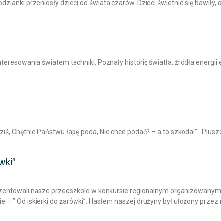
ianki przeniosły dzieci do świata czarów. Dzieci świetnie się bawiły, o
nteresowania światem techniki. Poznały historię światła, źródła energi
ziś, Chętnie Państwu łapę poda, Nie chce podać? – a to szkoda!” Plusz
wki”
 reprezentowali nasze przedszkole w konkursie regionalnym organizowa
– ” Od iskierki do żarówki”. Hasłem naszej drużyny był ułożony przez 