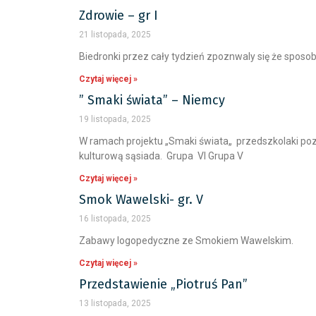
Zdrowie – gr I
21 listopada, 2025
Biedronki przez cały tydzień zpoznwaly się że sposo
Czytaj więcej »
” Smaki świata” – Niemcy
19 listopada, 2025
W ramach projektu „Smaki świata„ przedszkolaki poz
kulturową sąsiada. Grupa VI Grupa V
Czytaj więcej »
Smok Wawelski- gr. V
16 listopada, 2025
Zabawy logopedyczne ze Smokiem Wawelskim.
Czytaj więcej »
Przedstawienie „Piotruś Pan”
13 listopada, 2025