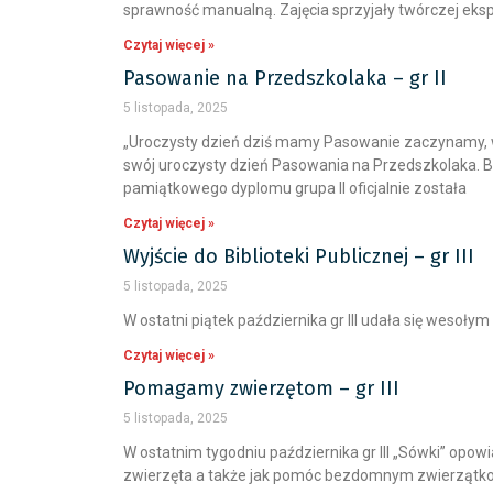
sprawność manualną. Zajęcia sprzyjały twórczej ekspr
Czytaj więcej »
Pasowanie na Przedszkolaka – gr II
5 listopada, 2025
„Uroczysty dzień dziś mamy Pasowanie zaczynamy, wie
swój uroczysty dzień Pasowania na Przedszkolaka. By
pamiątkowego dyplomu grupa II oficjalnie została
Czytaj więcej »
Wyjście do Biblioteki Publicznej – gr III
5 listopada, 2025
W ostatni piątek października gr III udała się wesoł
Czytaj więcej »
Pomagamy zwierzętom – gr III
5 listopada, 2025
W ostatnim tygodniu października gr III „Sówki” opow
zwierzęta a także jak pomóc bezdomnym zwierzątk