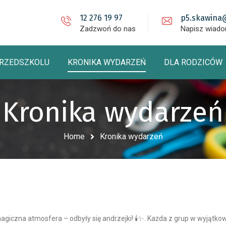
12 276 19 97
p5.skawina
Zadzwoń do nas
Napisz wiad
PRZEDSZKOLU
KRONIKA WYDARZEŃ
DLA RODZICÓW
Kronika wydarzeń
Home
Kronika wydarzeń
giczna atmosfera – odbyły się andrzejki! 🕯️✨. Każda z grup w wyjątk