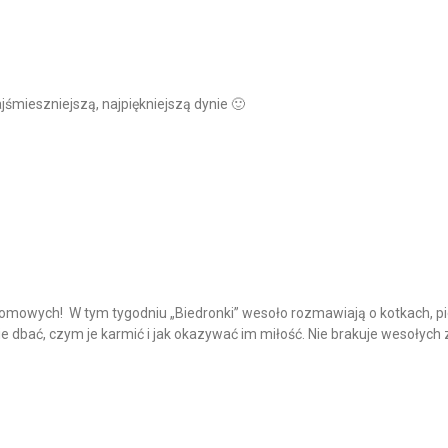
jśmieszniejszą, najpiękniejszą dynie 🙂
omowych! W tym tygodniu „Biedronki” wesoło rozmawiają o kotkach, pi
nie dbać, czym je karmić i jak okazywać im miłość. Nie brakuje wesołych