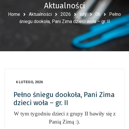
Aktualności
Home
Aktualności
2026
luty
06
Pełno
śniegu dookoła, Pani Zima dzieci woła – gr. II
6 LUTEGO, 2026
Pełno śniegu dookoła, Pani Zima
dzieci woła – gr. II
W tym tygodniu dzieci z grupy II bawiły się z
Panią Zimą :).