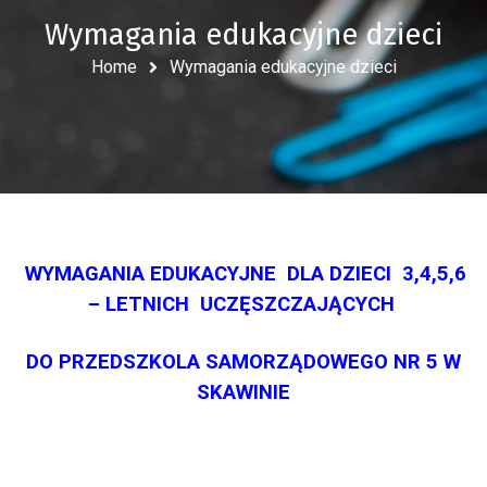
Wymagania edukacyjne dzieci
Home
Wymagania edukacyjne dzieci
WYMAGANIA EDUKACYJNE
DLA DZIECI 3,4,5,6
– LETNICH
UCZĘSZCZAJĄCYCH
DO
PRZEDSZKOLA SAMORZĄDOWEGO
NR 5 W
SKAWINIE