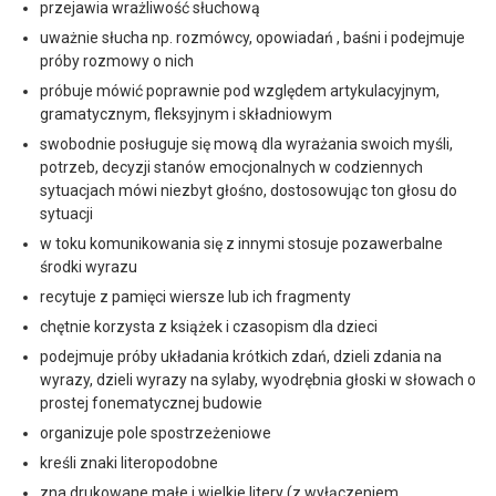
przejawia wrażliwość słuchową
uważnie słucha np. rozmówcy, opowiadań , baśni i podejmuje
próby rozmowy o nich
próbuje mówić poprawnie pod względem artykulacyjnym,
gramatycznym, fleksyjnym i składniowym
swobodnie posługuje się mową dla wyrażania swoich myśli,
potrzeb, decyzji stanów emocjonalnych w codziennych
sytuacjach mówi niezbyt głośno, dostosowując ton głosu do
sytuacji
w toku komunikowania się z innymi stosuje pozawerbalne
środki wyrazu
recytuje z pamięci wiersze lub ich fragmenty
chętnie korzysta z książek i czasopism dla dzieci
podejmuje próby układania krótkich zdań, dzieli zdania na
wyrazy, dzieli wyrazy na sylaby, wyodrębnia głoski w słowach o
prostej fonematycznej budowie
organizuje pole spostrzeżeniowe
kreśli znaki literopodobne
zna drukowane małe i wielkie litery (z wyłączeniem