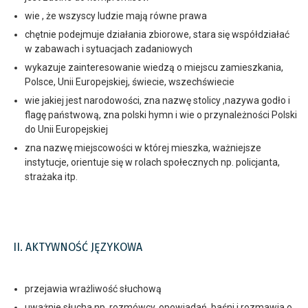
wie , że wszyscy ludzie mają równe prawa
chętnie podejmuje działania zbiorowe, stara się współdziałać
w zabawach i sytuacjach zadaniowych
wykazuje zainteresowanie wiedzą o miejscu zamieszkania,
Polsce, Unii Europejskiej, świecie, wszechświecie
wie jakiej jest narodowości, zna nazwę stolicy ,nazywa godło i
flagę państwową, zna polski hymn i wie o przynależności Polski
do Unii Europejskiej
zna nazwę miejscowości w której mieszka, ważniejsze
instytucje, orientuje się w rolach społecznych np. policjanta,
strażaka itp.
II. AKTYWNOŚĆ JĘZYKOWA
przejawia wrażliwość słuchową
uważnie słucha np. rozmówcy, opowiadań, baśni i rozmawia o