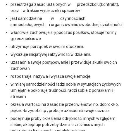
przestrzega zasad ustalonych w przedszkolu(kontrakt),
oraz w trakcie wycieczek i spacerów
jest samodzielne w czynnościach
samoobsługowych i organizowaniu swobodnej działalności
właściwie zachowuje się podczas posiłków, stosuje formy
grzecznościowe
utrzymuje porządek w swoim otoczeniu
wykazuje inicjatywę i aktywność w działaniu
uzasadnia swoje postępowanie i przewiduje skutki swoich
zachowań
rozpoznaje, nazywa i wyraża swoje emocje
w miarę samodzielności radzi sobie w sytuacjach życiowych,
umiejętnie pokonuje trudności, radzi sobie z porażkami i
stresem
określa wartości na zasadzie przeciwieństw, np. dobro-zło,
piękno-brzydota itp., próbuje uzasadnić swoje uczucia
podejmuje próby określenia odrębności innych względem
siebie, akceptuje potrzeby dzieci o zróżnicowanych
potrzebach fizycznych i intelektualnych