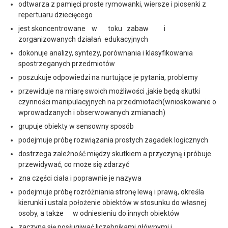
odtwarza z pamięci proste rymowanki, wiersze i piosenki z
repertuaru dziecięcego
jest skoncentrowane w toku zabaw i
zorganizowanych działań edukacyjnych
dokonuje analizy, syntezy, porównania i klasyfikowania
spostrzeganych przedmiotów
poszukuje odpowiedzi na nurtujące je pytania, problemy
przewiduje na miarę swoich możliwości ,jakie będą skutki
czynności manipulacyjnych na przedmiotach(wnioskowanie o
wprowadzanych i obserwowanych zmianach)
grupuje obiekty w sensowny sposób
podejmuje próbę rozwiązania prostych zagadek logicznych
dostrzega zależność między skutkiem a przyczyną i próbuje
przewidywać, co może się zdarzyć
zna części ciała i poprawnie je nazywa
podejmuje próbę rozróżniania stronę lewą i prawą, określa
kierunki i ustala położenie obiektów w stosunku do własnej
osoby, a także w odniesieniu do innych obiektów
zaczyna się posługiwać liczebnikami głównymi i