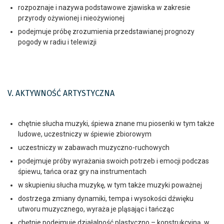
rozpoznaje i nazywa podstawowe zjawiska w zakresie
przyrody ożywionej i nieożywionej
podejmuje próbę zrozumienia przedstawianej prognozy
pogody w radiu i telewizji
V. AKTYWNOŚĆ ARTYSTYCZNA
chętnie słucha muzyki, śpiewa znane mu piosenki w tym także
ludowe, uczestniczy w śpiewie zbiorowym
uczestniczy w zabawach muzyczno-ruchowych
podejmuje próby wyrażania swoich potrzeb i emocji podczas
śpiewu, tańca oraz gry na instrumentach
w skupieniu słucha muzykę, w tym także muzyki poważnej
dostrzega zmiany dynamiki, tempa i wysokości dźwięku
utworu muzycznego, wyraża je pląsając i tańcząc
chętnie podejmuje działalność plastyczno – konstrukcyjną, w