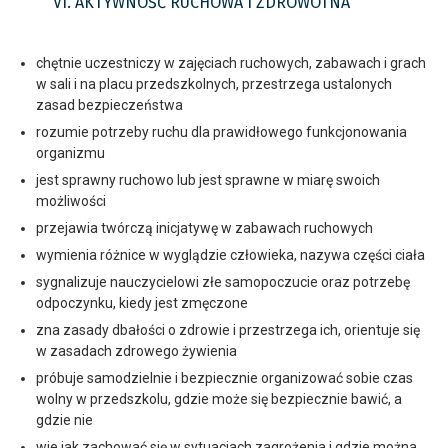
VI. AKTYWNOŚĆ RUCHOWA I ZDROWOTNA
chętnie uczestniczy w zajęciach ruchowych, zabawach i grach
w sali i na placu przedszkolnych, przestrzega ustalonych
zasad bezpieczeństwa
rozumie potrzeby ruchu dla prawidłowego funkcjonowania
organizmu
jest sprawny ruchowo lub jest sprawne w miarę swoich
możliwości
przejawia twórczą inicjatywę w zabawach ruchowych
wymienia różnice w wyglądzie człowieka, nazywa części ciała
sygnalizuje nauczycielowi złe samopoczucie oraz potrzebę
odpoczynku, kiedy jest zmęczone
zna zasady dbałości o zdrowie i przestrzega ich, orientuje się
w zasadach zdrowego żywienia
próbuje samodzielnie i bezpiecznie organizować sobie czas
wolny w przedszkolu, gdzie może się bezpiecznie bawić, a
gdzie nie
wie jak zachować się w sytuacjach zagrożenia i gdzie można