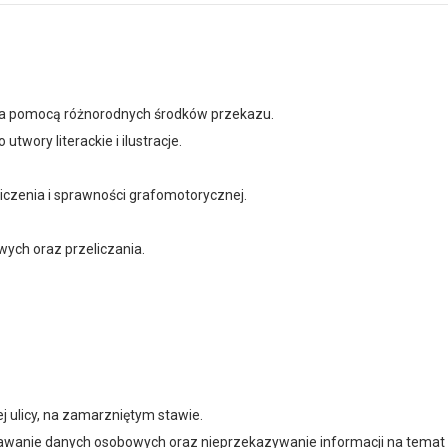
za pomocą różnorodnych środków przekazu.
twory literackie i ilustracje.
iczenia i sprawności grafomotorycznej.
ych oraz przeliczania.
 ulicy, na zamarz­niętym stawie.
wanie da­nych osobowych oraz nie­przekazywanie informacji na temat 