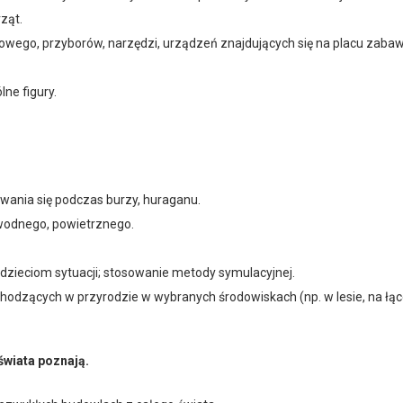
ząt.
wego, przybo­rów, narzędzi, urządzeń znaj­dujących się na placu zabaw
ne figury.
ania się pod­czas burzy, huraganu.
wodnego, powietrznego.
zieciom sytuacji; stosowa­nie metody symulacyjnej.
hodzących w przyrodzie w wybranych środowiskach (np. w lesie, na łąc
świata poznają.