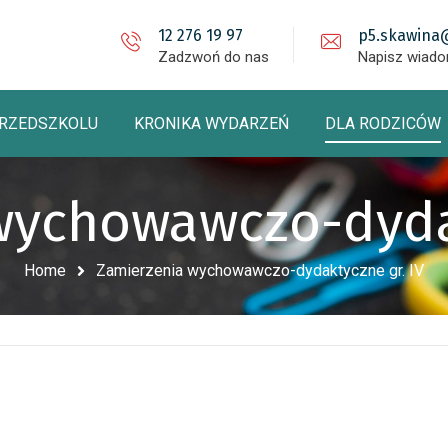
12 276 19 97
p5.skawina
Zadzwoń do nas
Napisz wiad
PRZEDSZKOLU
KRONIKA WYDARZEŃ
DLA RODZICÓW
wychowawczo-dydak
Home
Zamierzenia wychowawczo-dydaktyczne gr. IV