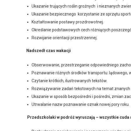
Ukazanie trujących roślin groźnych i nieznanych zwier
Ukazanie bezpiecznego korzystanie ze sprzętu sporto
Kształtowanie postawy prozdrowotnej.
Określanie podstawowych cech różniących poszcze­gól
Rozwijanie orientacji przestrzennej.
Nadszedł czas wakacji
Obserwowanie, przestrzeganie odpowied­niego zachow
Poznawanie różnych środ­ków transportu: lądowego, 
Czytanie krótkich, ilustro­wanych tekstów.
Rozwiązywanie zadań tek­stowych na temat znanych d
Ukazanie w sposób bezpośredni i pośredni, zmian zac
Utrwalanie nazw poznawanie oznak no­wej pory roku.
Przedszkolaki w podróż wyruszają – wszystkie cuda 