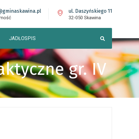
@gminaskawina.pl
ul. Daszyńskiego 11
omość
32-050 Skawina
JADŁOSPIS
tyczne gr. IV