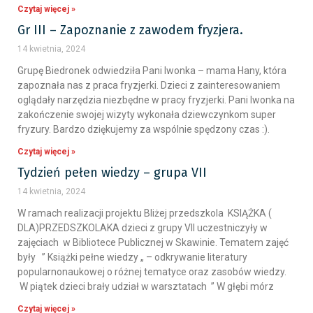
Czytaj więcej »
Gr III – Zapoznanie z zawodem fryzjera.
14 kwietnia, 2024
Grupę Biedronek odwiedziła Pani Iwonka – mama Hany, która
zapoznała nas z praca fryzjerki. Dzieci z zainteresowaniem
oglądały narzędzia niezbędne w pracy fryzjerki. Pani Iwonka na
zakończenie swojej wizyty wykonała dziewczynkom super
fryzury. Bardzo dziękujemy za wspólnie spędzony czas :).
Czytaj więcej »
Tydzień pełen wiedzy – grupa VII
14 kwietnia, 2024
W ramach realizacji projektu Bliżej przedszkola KSIĄŻKA (
DLA)PRZEDSZKOLAKA dzieci z grupy VII uczestniczyły w
zajęciach w Bibliotece Publicznej w Skawinie. Tematem zajęć
były ” Książki pełne wiedzy „ – odkrywanie literatury
popularnonaukowej o różnej tematyce oraz zasobów wiedzy.
W piątek dzieci brały udział w warsztatach ” W głębi mórz
Czytaj więcej »