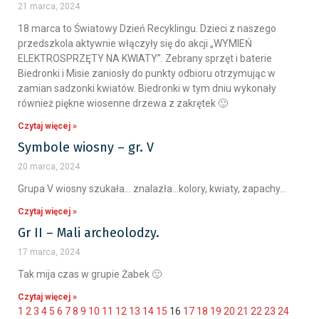
21 marca, 2024
18 marca to Światowy Dzień Recyklingu. Dzieci z naszego
przedszkola aktywnie włączyły się do akcji „WYMIEŃ
ELEKTROSPRZĘTY NA KWIATY”. Zebrany sprzęt i baterie
Biedronki i Misie zaniosły do punkty odbioru otrzymując w
zamian sadzonki kwiatów. Biedronki w tym dniu wykonały
również piękne wiosenne drzewa z zakrętek 🙂
Czytaj więcej »
Symbole wiosny – gr. V
20 marca, 2024
Grupa V wiosny szukała… znalazła…kolory, kwiaty, zapachy…
Czytaj więcej »
Gr II – Mali archeolodzy.
17 marca, 2024
Tak mija czas w grupie Żabek 🙂
Czytaj więcej »
1
2
3
4
5
6
7
8
9
10
11
12
13
14
15
16
17
18
19
20
21
22
23
24