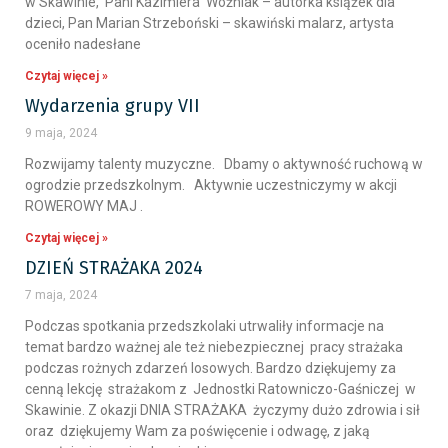
w Skawinie, Pani Kazimiera Woźniak – autorka książek dla
dzieci, Pan Marian Strzeboński – skawiński malarz, artysta
oceniło nadesłane
Czytaj więcej »
Wydarzenia grupy VII
9 maja, 2024
Rozwijamy talenty muzyczne. Dbamy o aktywność ruchową w
ogrodzie przedszkolnym. Aktywnie uczestniczymy w akcji
ROWEROWY MAJ .
Czytaj więcej »
DZIEŃ STRAŻAKA 2024
7 maja, 2024
Podczas spotkania przedszkolaki utrwaliły informacje na
temat bardzo ważnej ale też niebezpiecznej pracy strażaka
podczas rożnych zdarzeń losowych. Bardzo dziękujemy za
cenną lekcję strażakom z Jednostki Ratowniczo-Gaśniczej w
Skawinie. Z okazji DNIA STRAŻAKA życzymy dużo zdrowia i sił
oraz dziękujemy Wam za poświęcenie i odwagę, z jaką