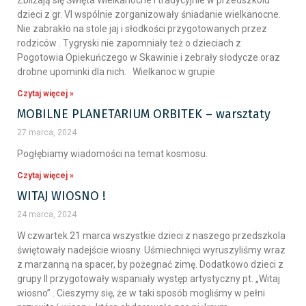
Zbliżają się Święta Wielkanocne i tradycyjnie w przedszkolu
dzieci z gr. VI wspólnie zorganizowały śniadanie wielkanocne.
Nie zabrakło na stole jaj i słodkości przygotowanych przez
rodziców . Tygryski nie zapomniały też o dzieciach z
Pogotowia Opiekuńczego w Skawinie i zebrały słodycze oraz
drobne upominki dla nich. Wielkanoc w grupie
Czytaj więcej »
MOBILNE PLANETARIUM ORBITEK – warsztaty
27 marca, 2024
Pogłębiamy wiadomości na temat kosmosu.
Czytaj więcej »
WITAJ WIOSNO !
24 marca, 2024
W czwartek 21 marca wszystkie dzieci z naszego przedszkola
świętowały nadejście wiosny. Uśmiechnięci wyruszyliśmy wraz
z marzanną na spacer, by pożegnać zimę. Dodatkowo dzieci z
grupy II przygotowały wspaniały występ artystyczny pt. „Witaj
wiosno” . Cieszymy się, że w taki sposób mogliśmy w pełni