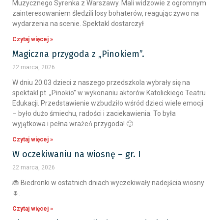
Muzycznego Syrenka z Warszawy. Mali widzowie z ogromnym
zainteresowaniem śledzili losy bohaterów, reagując żywo na
wydarzenia na scenie. Spektakl dostarczył
Czytaj więcej »
Magiczna przygoda z „Pinokiem”.
22 marca, 2026
W dniu 20.03 dzieci z naszego przedszkola wybrały się na
spektakl pt. „Pinokio” w wykonaniu aktorów Katolickiego Teatru
Edukacji. Przedstawienie wzbudziło wśród dzieci wiele emocji
– było dużo śmiechu, radości i zaciekawienia. To była
wyjątkowa i pełna wrażeń przygoda! 🙂
Czytaj więcej »
W oczekiwaniu na wiosnę – gr. I
22 marca, 2026
🐞 Biedronki w ostatnich dniach wyczekiwały nadejścia wiosny
🌷.
Czytaj więcej »