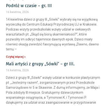
Podróż w czasie – gr. III
16 kwietnia, 2026
14 kwietnia dzieci z grupy III „Sówki” wybrały się na wyjątkową
wycieczkę do Centrum Edukacji Przyrodniczej UJ w Krakowie.
Podczas wizyty przedszkolaki wzięły udział w ciekawych
warsztatach pt. „Skąd się biorą skamieniałości?”, które
pozwoliły im odkryć tajemnice dawnych epok. Dzieci miały
również okazję zwiedzić fascynującą wystawę „Dawno, dawno
temu –
Czytaj więcej »
Mali artyści z grupy „Sówki” – gr III.
16 kwietnia, 2026
Dzieci z grupy III „Sówki” wzięły udział w konkursie plastycznym
pt. „Jesteśmy razem”, zorganizowanym przez Przedszkole
Samorządowe nr 5 w Skawinie. Z dumą informujemy, że Maja i
Pola zdobyły III miejsce. Gratulujemy dziewczynkom
wspaniałego osiągnięcia, a Tymonowi K. i Tymonowi P.
dziękujemy za udział oraz zaangażowanie w przygotowanie