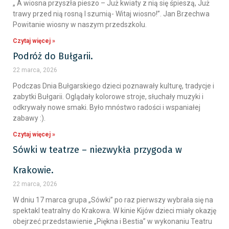
„ A wiosna przyszła pieszo – Już kwiaty z nią się śpieszą, Już
trawy przed nią rosną I szumią- Witaj wiosno!”. Jan Brzechwa
Powitanie wiosny w naszym przedszkolu.
Czytaj więcej »
Podróż do Bułgarii.
22 marca, 2026
Podczas Dnia Bułgarskiego dzieci poznawały kulturę, tradycje i
zabytki Bułgarii. Oglądały kolorowe stroje, słuchały muzyki i
odkrywały nowe smaki. Było mnóstwo radości i wspaniałej
zabawy :).
Czytaj więcej »
Sówki w teatrze – niezwykła przygoda w
Krakowie.
22 marca, 2026
W dniu 17 marca grupa „Sówki” po raz pierwszy wybrała się na
spektakl teatralny do Krakowa. W kinie Kijów dzieci miały okazję
obejrzeć przedstawienie „Piękna i Bestia” w wykonaniu Teatru