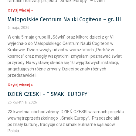
ramach realizacji projektu ” Smaki Europy ” – Dzień
Czytaj więcej »
Małopolskie Centrum Nauki Cogiteon – gr. III
6 maja, 2026
W dniu 5 maja grupa III „Sówki” oraz kilkoro dzieci z gr VI
wyjechało do Małopolskiego Centrum Nauki Cogiteon w
Krakowie. Dzieci wzięły udział w warsztatach „Podróż w
kosmos” oraz mogły wszystkimi zmysłami poznawać świat
przyrody. Na wystawę składa się 10 wyjątkowych instalacji,
angażujących różne zmysły. Dzieci poznały różnych
przedstawicieli
Czytaj więcej »
DZIEŃ CZESKI – ” SMAKI EUROPY”
26 kwietnia, 2026
23 kwietnia obchodziliśmy DZIEŃ CZESKI w ramach projektu
wewnątrzprzedszkolnego „Smaki Europy”. Przedszkolaki
poznały kulturę , tradycje oraz smaki kulinarne sąsiadów
Polski.