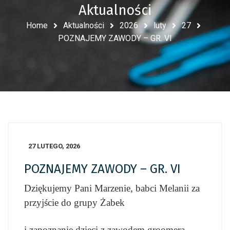
Aktualności
Home
Aktualności
2026
luty
27
POZNAJEMY ZAWODY – GR. VI
27 LUTEGO, 2026
POZNAJEMY ZAWODY – GR. VI
Dziękujemy Pani Marzenie, babci Melanii za
przyjście do grupy Żabek
i zapoznanie dzieci z zawodem groomera.