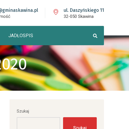
@gminaskawina.pl
ul. Daszyńskiego 11
omość
32-050 Skawina
JADŁOSPIS
2020
Szukaj
Szukaj