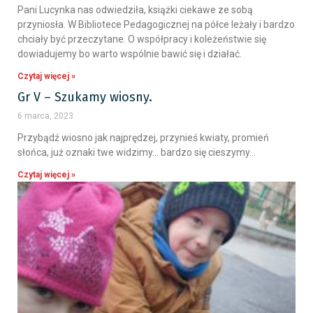
Pani Lucynka nas odwiedziła, książki ciekawe ze sobą
przyniosła. W Bibliotece Pedagogicznej na półce leżały i bardzo
chciały być przeczytane. O współpracy i koleżeństwie się
dowiadujemy bo warto wspólnie bawić się i działać.
Czytaj więcej »
Gr V – Szukamy wiosny.
6 marca, 2023
Przybądź wiosno jak najprędzej, przynieś kwiaty, promień
słońca, już oznaki twe widzimy… bardzo się cieszymy…
Czytaj więcej »