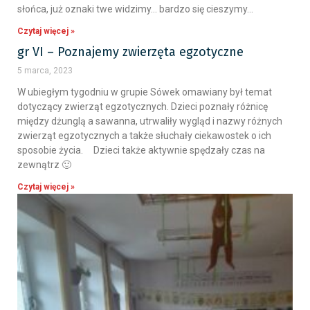
słońca, już oznaki twe widzimy… bardzo się cieszymy…
Czytaj więcej »
gr VI – Poznajemy zwierzęta egzotyczne
5 marca, 2023
W ubiegłym tygodniu w grupie Sówek omawiany był temat
dotyczący zwierząt egzotycznych. Dzieci poznały różnicę
między dżunglą a sawanna, utrwaliły wygląd i nazwy różnych
zwierząt egzotycznych a także słuchały ciekawostek o ich
sposobie życia. Dzieci także aktywnie spędzały czas na
zewnątrz 🙂
Czytaj więcej »