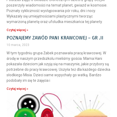
poszerzyły wiadomości na temat planet, gwiazd w kosmosie.
Poznały cykliczność występowania pór roku, dni i nocy.
Wykazały się umiejętnościami plastycznymi tworząc
wymarzoną planetę oraz ufoludka mieszkańca tej planety.
Czytaj więcej »
POZNAJEMY ZAWÓD PANI KRAWCOWEJ – GR .II
10 marca, 2023
W tym tygodniu grupa Żabek poznawała pracę krawcowej. W
środę w naszym przedszkolu mieliśmy gościa. Mama Hani
pokazała dzieciom jak szyję się na maszynie, jakie przybory są
potrzebne do pracy krawcowej. Uszyła też dla każdego dziecka
słodkiego Misia. Dzieci same wypychały go watką. Bardzo
podobały im się te zajęcia i
Czytaj więcej »