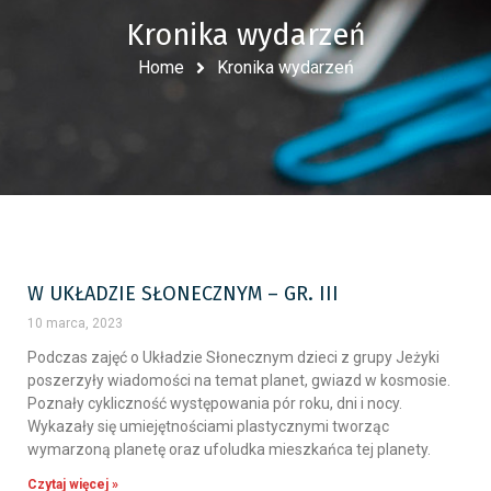
Kronika wydarzeń
Home
Kronika wydarzeń
W UKŁADZIE SŁONECZNYM – GR. III
10 marca, 2023
Podczas zajęć o Układzie Słonecznym dzieci z grupy Jeżyki
poszerzyły wiadomości na temat planet, gwiazd w kosmosie.
Poznały cykliczność występowania pór roku, dni i nocy.
Wykazały się umiejętnościami plastycznymi tworząc
wymarzoną planetę oraz ufoludka mieszkańca tej planety.
Czytaj więcej »