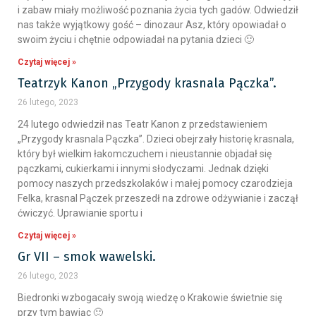
i zabaw miały możliwość poznania życia tych gadów. Odwiedził
nas także wyjątkowy gość – dinozaur Asz, który opowiadał o
swoim życiu i chętnie odpowiadał na pytania dzieci 🙂
Czytaj więcej »
Teatrzyk Kanon „Przygody krasnala Pączka”.
26 lutego, 2023
24 lutego odwiedził nas Teatr Kanon z przedstawieniem
„Przygody krasnala Pączka”. Dzieci obejrzały historię krasnala,
który był wielkim łakomczuchem i nieustannie objadał się
pączkami, cukierkami i innymi słodyczami. Jednak dzięki
pomocy naszych przedszkolaków i małej pomocy czarodzieja
Felka, krasnal Pączek przeszedł na zdrowe odżywianie i zaczął
ćwiczyć. Uprawianie sportu i
Czytaj więcej »
Gr VII – smok wawelski.
26 lutego, 2023
Biedronki wzbogacały swoją wiedzę o Krakowie świetnie się
przy tym bawiąc 🙂