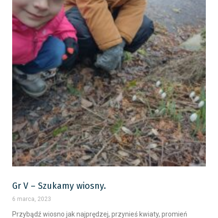
Gr V – Szukamy wiosny.
6 marca, 2023
Przybądź wiosno jak najprędzej, przynieś kwiaty, promień