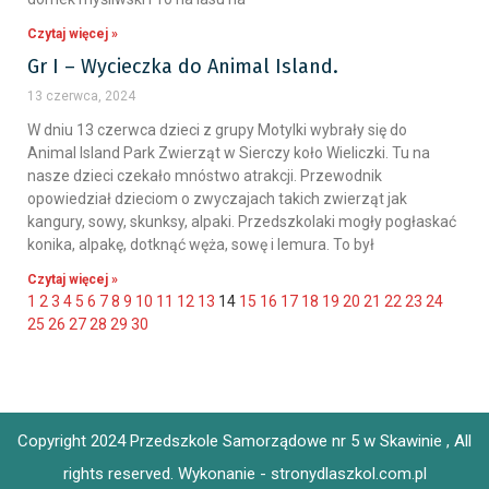
Czytaj więcej »
Gr I – Wycieczka do Animal Island.
13 czerwca, 2024
W dniu 13 czerwca dzieci z grupy Motylki wybrały się do
Animal Island Park Zwierząt w Sierczy koło Wieliczki. Tu na
nasze dzieci czekało mnóstwo atrakcji. Przewodnik
opowiedział dzieciom o zwyczajach takich zwierząt jak
kangury, sowy, skunksy, alpaki. Przedszkolaki mogły pogłaskać
konika, alpakę, dotknąć węża, sowę i lemura. To był
Czytaj więcej »
1
2
3
4
5
6
7
8
9
10
11
12
13
14
15
16
17
18
19
20
21
22
23
24
25
26
27
28
29
30
Copyright 2024 Przedszkole Samorządowe nr 5 w Skawinie , All
rights reserved.
Wykonanie - stronydlaszkol.com.pl