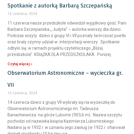
Spotkanie z autorką Barbarą Szczepańską
16 czerwca, 2024
11 czerwca nasze przedszkole odwiedził wyjątkowy gość Pani
Barbara Szczepańska „ Judyta” – autorka wierszy dla dzieci.
Podczas wizyty dzieci z grupy VI i VII poznały twórczość poetki
oraz brały czynny udział w interpretacji wierszy . Spotkanie
odbyło się w ramach projektu czytelniczego „Bliżej
przedszkola” KSIĄŻKA DLA PRZEDSZKOLAKA . Poniżej
Czytaj więcej »
Obserwatorium Astronomiczne – wycieczka gr.
VII
16 czerwca, 2024
14 czerwca dzieci z grupy VII wybrały się na wycieczkę do
Obserwatorium Astronomicznego im. Tadeusza
Banachiewicza na górze Lubomir (903,6 m) . Nazwa szczytu
pochodzi od nazwiska księcia Kazimierza Lubomirskiego.
Nadano ją w 1932 r. w uznaniu jego zasług (w 1922 r. ofiarował
domek myśliwski i 10 ha lasu na