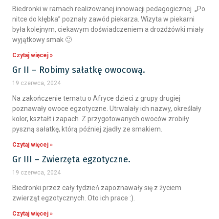
Biedronki w ramach realizowanej innowacji pedagogicznej „Po
nitce do kłębka” poznały zawód piekarza. Wizyta w piekarni
była kolejnym, ciekawym doświadczeniem a drożdżówki miały
wyjątkowy smak 🙂
Czytaj więcej »
Gr II – Robimy sałatkę owocową.
19 czerwca, 2024
Na zakończenie tematu o Afryce dzieci z grupy drugiej
poznawały owoce egzotyczne. Utrwalały ich nazwy, określały
kolor, kształt i zapach. Z przygotowanych owoców zrobiły
pyszną sałatkę, którą później zjadły ze smakiem.
Czytaj więcej »
Gr III – Zwierzęta egzotyczne.
19 czerwca, 2024
Biedronki przez cały tydzień zapoznawały się z życiem
zwierząt egzotycznych. Oto ich prace :).
Czytaj więcej »