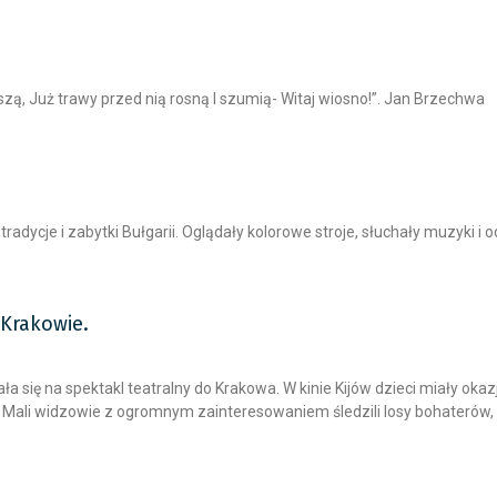
pieszą, Już trawy przed nią rosną I szumią- Witaj wiosno!”. Jan Brze
radycje i zabytki Bułgarii. Oglądały kolorowe stroje, słuchały muzyki 
 Krakowie.
 się na spektakl teatralny do Krakowa. W kinie Kijów dzieci miały okaz
ali widzowie z ogromnym zainteresowaniem śledzili losy bohaterów, 