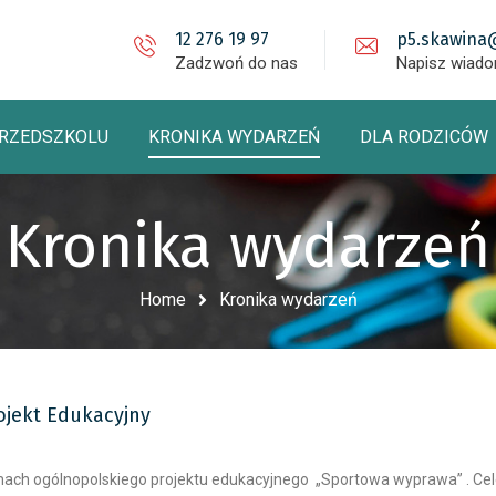
12 276 19 97
p5.skawina
Zadzwoń do nas
Napisz wiad
PRZEDSZKOLU
KRONIKA WYDARZEŃ
DLA RODZICÓW
Kronika wydarzeń
Home
Kronika wydarzeń
ojekt Edukacyjny
 ramach ogólnopolskiego projektu edukacyjnego „Sportowa wyprawa” . C