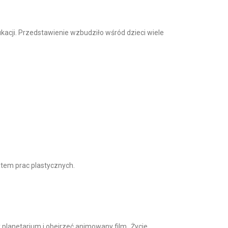
ukacji. Przedstawienie wzbudziło wśród dzieci wiele
atem prac plastycznych.
 planetarium i obejrzeć animowany film „Życie