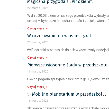
Magiczna przygoda z „Pinokiem”.
22 marca, 2026
W dniu 20.03 dzieci z naszego przedszkola wybrały si
emocji – było dużo śmiechu, radości i zaciekawienia.
Czytaj więcej »
W oczekiwaniu na wiosnę – gr. I
22 marca, 2026
🐞 Biedronki w ostatnich dniach wyczekiwały nadejśc
Czytaj więcej »
Pierwsze wiosenne ślady w przedszkolu – 
16 marca, 2026
Piękna pogoda sprzyjała dzieciom z gr III „Sówki” w
Czytaj więcej »
✨ Mobilne planetarium w przedszkolu.
16 marca, 2026
10 marca do naszego przedszkola przyjechało mobilne