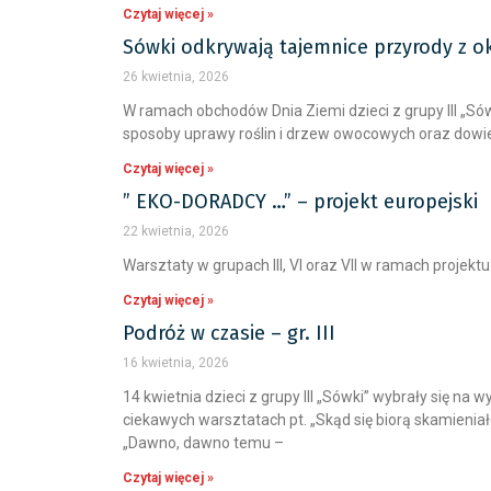
Czytaj więcej »
Sówki odkrywają tajemnice przyrody z okaz
26 kwietnia, 2026
W ramach obchodów Dnia Ziemi dzieci z grupy III „Sów
sposoby uprawy roślin i drzew owocowych oraz dowiedz
Czytaj więcej »
” EKO-DORADCY …” – projekt europejski
22 kwietnia, 2026
Warsztaty w grupach III, VI oraz VII w ramach proje
Czytaj więcej »
Podróż w czasie – gr. III
16 kwietnia, 2026
14 kwietnia dzieci z grupy III „Sówki” wybrały się n
ciekawych warsztatach pt. „Skąd się biorą skamienia
„Dawno, dawno temu –
Czytaj więcej »