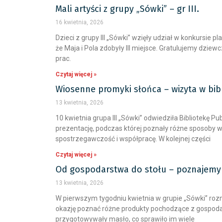
Mali artyści z grupy „Sówki” – gr III.
16 kwietnia, 2026
Dzieci z grupy III „Sówki” wzięły udział w konkurs
że Maja i Pola zdobyły III miejsce. Gratulujemy dzi
prac.
Czytaj więcej »
Wiosenne promyki słońca – wizyta w bibli
13 kwietnia, 2026
10 kwietnia grupa III „Sówki” odwiedziła Bibliotekę P
prezentację, podczas której poznały różne sposoby wi
spostrzegawczość i współpracę. W kolejnej części
Czytaj więcej »
Od gospodarstwa do stołu – poznajemy zwi
13 kwietnia, 2026
W pierwszym tygodniu kwietnia w grupie „Sówki” rozm
okazję poznać różne produkty pochodzące z gospodar
przygotowywały masło, co sprawiło im wiele