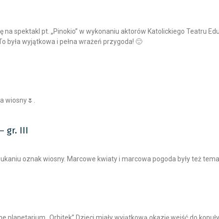
ę na spektakl pt. „Pinokio” w wykonaniu aktorów Katolickiego Teatru Ed
 To była wyjątkowa i pełna wrażeń przygoda! 🙂
ia wiosny🌷.
gr. III
 szukaniu oznak wiosny. Marcowe kwiaty i marcowa pogoda były też tem
 planetarium „Orbitek”.Dzieci miały wyjątkową okazję wejść do kopuły