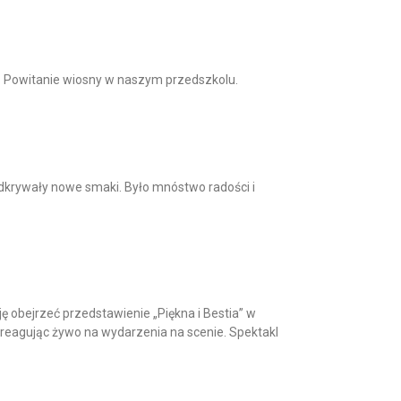
chwa Powitanie wiosny w naszym przedszkolu.
i odkrywały nowe smaki. Było mnóstwo radości i
ję obejrzeć przedstawienie „Piękna i Bestia” w
reagując żywo na wydarzenia na scenie. Spektakl