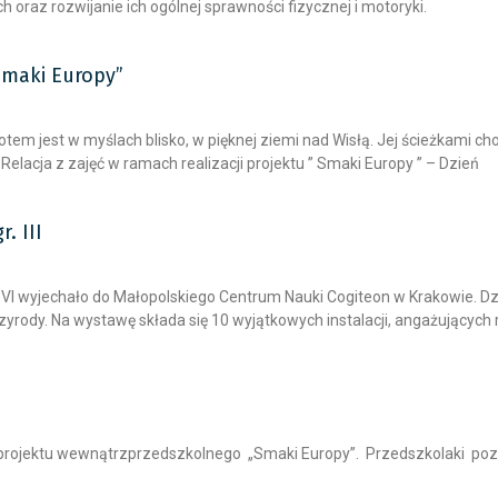
 oraz rozwijanie ich ogólnej sprawności fizycznej i motoryki.
 Smaki Europy”
 Potem jest w myślach blisko, w pięknej ziemi nad Wisłą. Jej ścieżkami 
elacja z zajęć w ramach realizacji projektu ” Smaki Europy ” – Dzień
. III
z gr VI wyjechało do Małopolskiego Centrum Nauki Cogiteon w Krakowie. 
ody. Na wystawę składa się 10 wyjątkowych instalacji, angażujących r
ojektu wewnątrzprzedszkolnego „Smaki Europy”. Przedszkolaki poznał