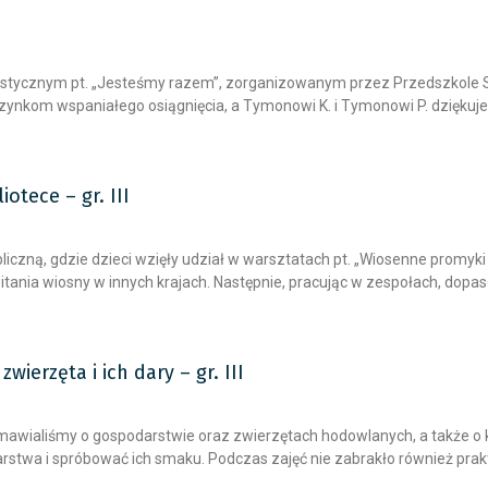
ie plastycznym pt. „Jesteśmy razem”, zorganizowanym przez Przedszkol
ewczynkom wspaniałego osiągnięcia, a Tymonowi K. i Tymonowi P. dzięk
otece – gr. III
ubliczną, gdzie dzieci wzięły udział w warsztatach pt. „Wiosenne promyk
tania wiosny w innych krajach. Następnie, pracując w zespołach, dopaso
erzęta i ich dary – gr. III
awialiśmy o gospodarstwie oraz zwierzętach hodowlanych, a także o ko
stwa i spróbować ich smaku. Podczas zajęć nie zabrakło również pra