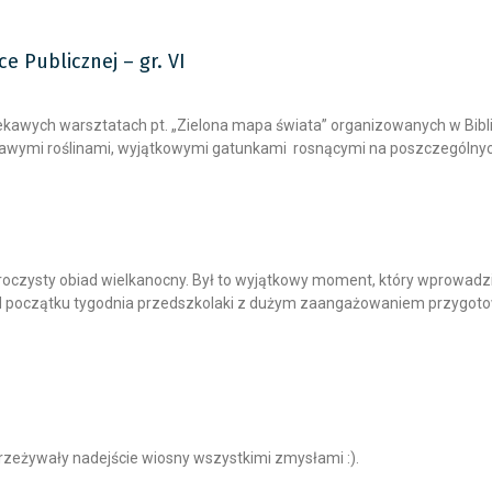
e Publicznej – gr. VI
 ciekawych warsztatach pt. „Zielona mapa świata” organizowanych w Bib
iekawymi roślinami, wyjątkowymi gatunkami rosnącymi na poszczegól
uroczysty obiad wielkanocny. Był to wyjątkowy moment, który wprowadził
 początku tygodnia przedszkolaki z dużym zaangażowaniem przygotow
rzeżywały nadejście wiosny wszystkimi zmysłami :).