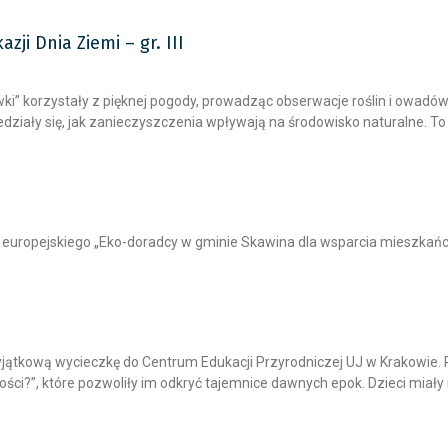
ji Dnia Ziemi – gr. III
ki” korzystały z pięknej pogody, prowadząc obserwacje roślin i owadów
iały się, jak zanieczyszczenia wpływają na środowisko naturalne. To b
ktu europejskiego „Eko-doradcy w gminie Skawina dla wsparcia mieszkań
a wyjątkową wycieczkę do Centrum Edukacji Przyrodniczej UJ w Krakowie.
łości?”, które pozwoliły im odkryć tajemnice dawnych epok. Dzieci miał