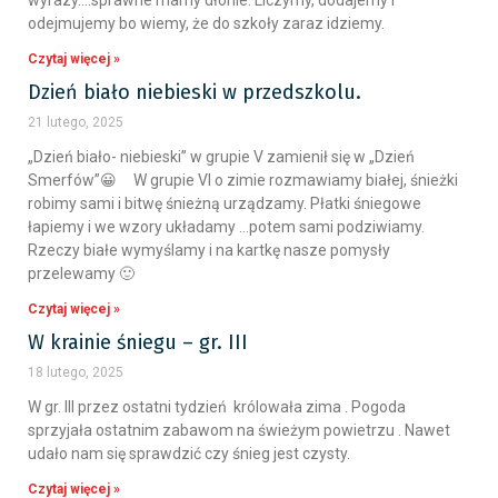
wyrazy….sprawne mamy dłonie. Liczymy, dodajemy i
odejmujemy bo wiemy, że do szkoły zaraz idziemy.
Czytaj więcej »
Dzień biało niebieski w przedszkolu.
21 lutego, 2025
„Dzień biało- niebieski” w grupie V zamienił się w „Dzień
Smerfów”😀 W grupie VI o zimie rozmawiamy białej, śnieżki
robimy sami i bitwę śnieżną urządzamy. Płatki śniegowe
łapiemy i we wzory układamy …potem sami podziwiamy.
Rzeczy białe wymyślamy i na kartkę nasze pomysły
przelewamy 🙂
Czytaj więcej »
W krainie śniegu – gr. III
18 lutego, 2025
W gr. III przez ostatni tydzień królowała zima . Pogoda
sprzyjała ostatnim zabawom na świeżym powietrzu . Nawet
udało nam się sprawdzić czy śnieg jest czysty.
Czytaj więcej »