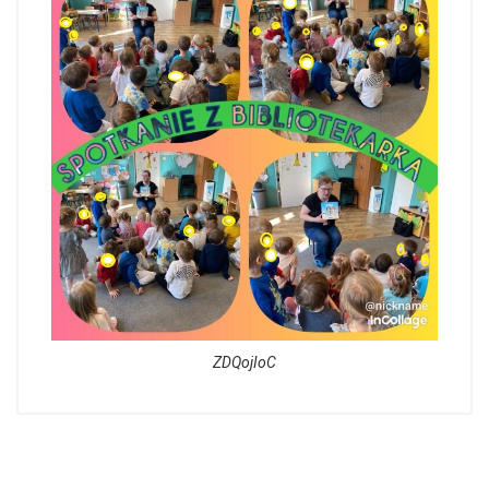
ZDQojIoC