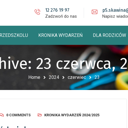
12 276 19 97
p5.skawina
Zadzwoń do nas
Napisz wiad
PRZEDSZKOLU
KRONIKA WYDARZEŃ
DLA RODZICÓW
hive: 23 czerwca, 
Home
2024
czerwiec
23
0 COMMENTS
KRONIKA WYDARZEŃ 2024/2025