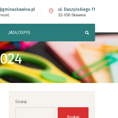
@gminaskawina.pl
ul. Daszyńskiego 11
omość
32-050 Skawina
JADŁOSPIS
2024
Szukaj
Szukaj