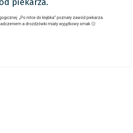
ód piekarza.
gogicznej „Po nitce do kłębka” poznały zawód piekarza.
świadczeniem a drożdżówki miały wyjątkowy smak 🙂