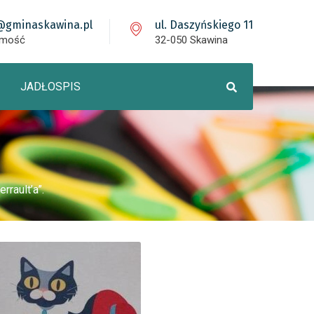
@gminaskawina.pl
ul. Daszyńskiego 11
omość
32-050 Skawina
JADŁOSPIS
rrault’a”.