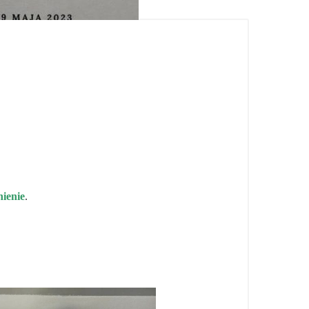
ienie
.