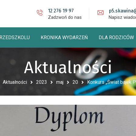
12 276 19 97
p5.skawina
Zadzwoń do nas
Napisz wiad
PRZEDSZKOLU
KRONIKA WYDARZEŃ
DLA RODZICÓW
Aktualności
Aktualności
2023
maj
20
Konkurs „Świat bajek Pe