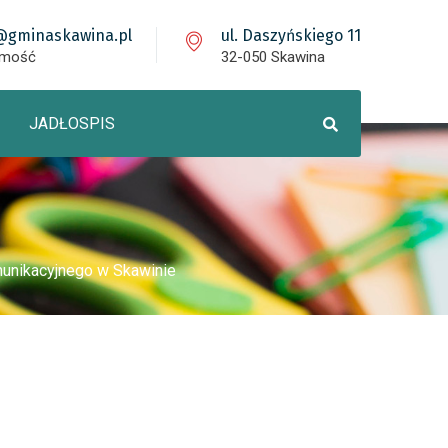
@gminaskawina.pl
ul. Daszyńskiego 11
omość
32-050 Skawina
JADŁOSPIS
unikacyjnego w Skawinie