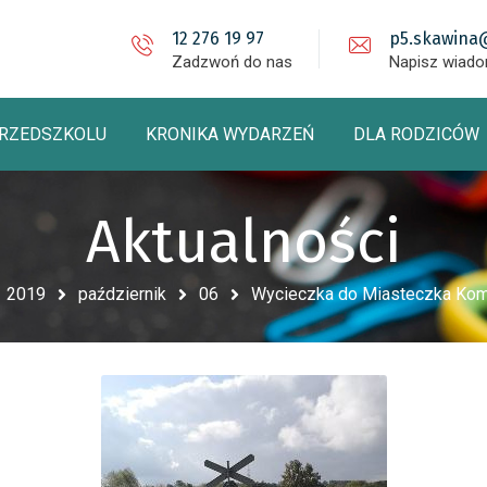
12 276 19 97
p5.skawina
Zadzwoń do nas
Napisz wiad
PRZEDSZKOLU
KRONIKA WYDARZEŃ
DLA RODZICÓW
Aktualności
2019
październik
06
Wycieczka do Miasteczka Kom