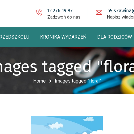
12 276 19 97
p5.skawina
Zadzwoń do nas
Napisz wiad
PRZEDSZKOLU
KRONIKA WYDARZEŃ
DLA RODZICÓW
ages tagged "flor
Home
Images tagged "floral"