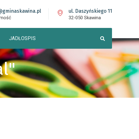
@gminaskawina.pl
ul. Daszyńskiego 11
omość
32-050 Skawina
JADŁOSPIS
al"