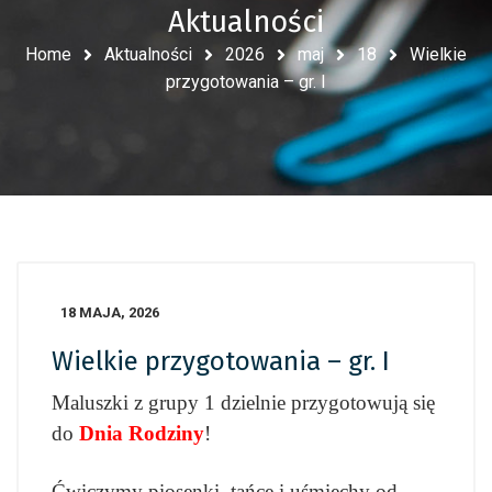
Aktualności
Home
Aktualności
2026
maj
18
Wielkie
przygotowania – gr. I
18 MAJA, 2026
Wielkie przygotowania – gr. I
Maluszki z grupy 1 dzielnie przygotowują się
do
Dnia Rodziny
!
Ćwiczymy piosenki, tańce i uśmiechy od