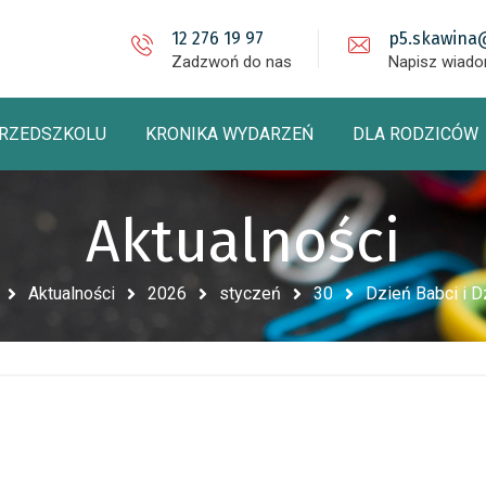
12 276 19 97
p5.skawina
Zadzwoń do nas
Napisz wiad
PRZEDSZKOLU
KRONIKA WYDARZEŃ
DLA RODZICÓW
Aktualności
Aktualności
2026
styczeń
30
Dzień Babci i D