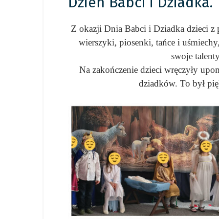
Dzień Babci i Dziadka.
Z okazji Dnia Babci i Dziadka dzieci z
wierszyki, piosenki, tańce i uśmiech
swoje talent
Na zakończenie dzieci wręczyły upom
dziadków. To był pię