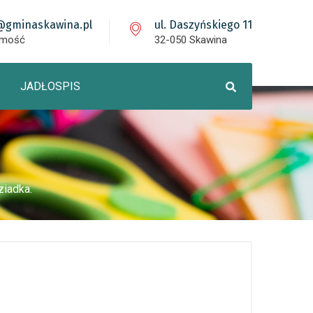
@gminaskawina.pl
ul. Daszyńskiego 11
omość
32-050 Skawina
JADŁOSPIS
ziadka.