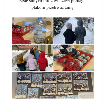
czasie silnych mrozów dzieci pomagają
ptakom przetrwać zimę.