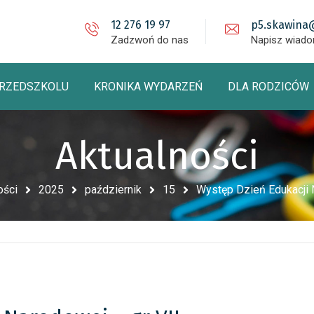
12 276 19 97
p5.skawina
Zadzwoń do nas
Napisz wiad
PRZEDSZKOLU
KRONIKA WYDARZEŃ
DLA RODZICÓW
Aktualności
ości
2025
październik
15
Występ Dzień Edukacji 