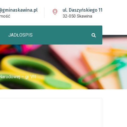
@gminaskawina.pl
ul. Daszyńskiego 11
omość
32-050 Skawina
JADŁOSPIS
Narodowej – gr VII