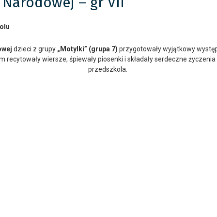
 Narodowej – gr VII
olu
owej
dzieci z grupy
„Motylki” (grupa 7)
przygotowały wyjątkowy występ 
recytowały wiersze, śpiewały piosenki i składały serdeczne życzeni
przedszkola.