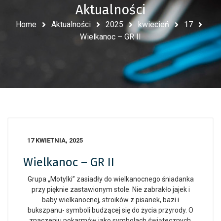
Aktualności
Home
Aktualności
2025
kwiecień
17
Wielkanoc – GR II
17 KWIETNIA, 2025
Wielkanoc – GR II
Grupa „Motylki” zasiadły do wielkanocnego śniadanka
przy pięknie zastawionym stole. Nie zabrakło jajek i
baby wielkanocnej, stroików z pisanek, bazi i
bukszpanu- symboli budzącej się do życia przyrody. O
znaczeniu pokarmów jako symbolach świątecznych,