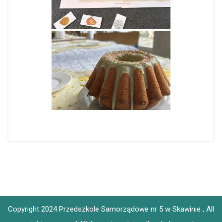
Copyright 2024 Przedszkole Samorządowe nr 5 w Skawinie , All