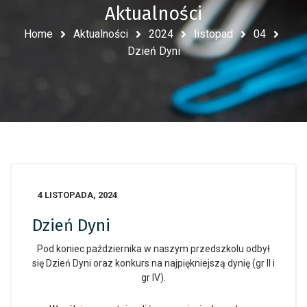
Aktualności
Home
Aktualności
2024
listopad
04
Dzień Dyni
4 LISTOPADA, 2024
Dzień Dyni
Pod koniec października w naszym przedszkolu odbył
się Dzień Dyni oraz konkurs na najpiękniejszą dynię (gr II i
gr IV).