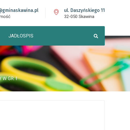
@gminaskawina.pl
ul. Daszyńskiego 11
omość
32-050 Skawina
JADŁOSPIS
W GR. I