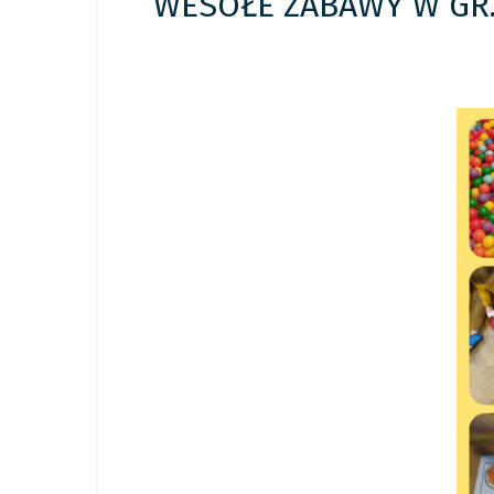
WESOŁE ZABAWY W GR.