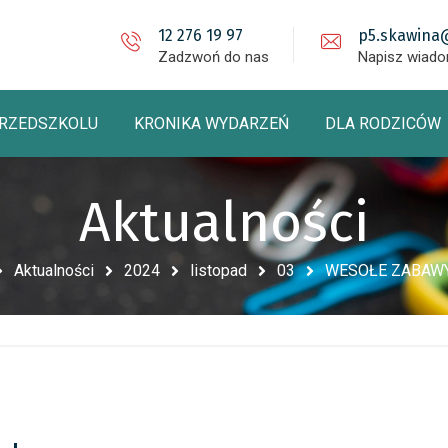
12 276 19 97
p5.skawina
Zadzwoń do nas
Napisz wiad
PRZEDSZKOLU
KRONIKA WYDARZEŃ
DLA RODZICÓW
Aktualności
Aktualności
2024
listopad
03
WESOŁE ZABAWY 