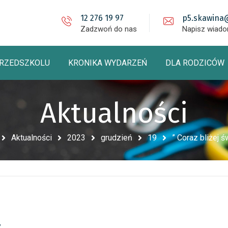
12 276 19 97
p5.skawina
Zadzwoń do nas
Napisz wiad
PRZEDSZKOLU
KRONIKA WYDARZEŃ
DLA RODZICÓW
Aktualności
Aktualności
2023
grudzień
19
” Coraz bliżej ś