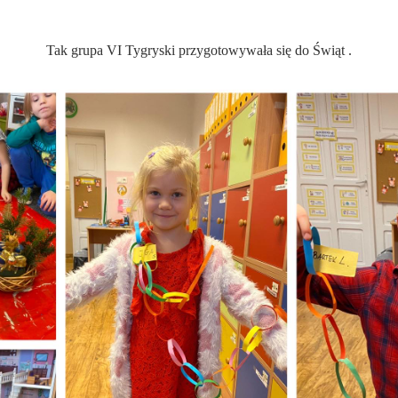
”
Tak grupa VI Tygryski przygotowywała się do Świąt .