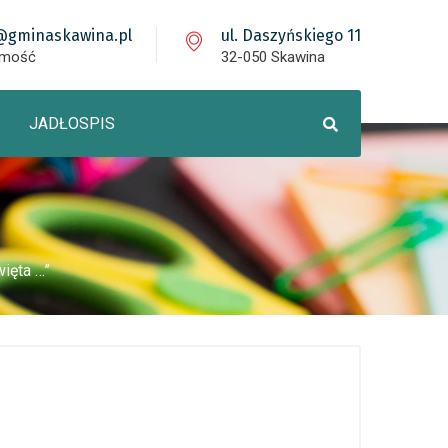
@gminaskawina.pl
ul. Daszyńskiego 11
omość
32-050 Skawina
JADŁOSPIS
więta …”