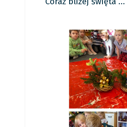
” Coraz bliżej święta …