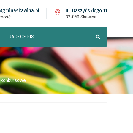
@gminaskawina.pl
ul. Daszyńskiego 11
omość
32-050 Skawina
JADŁOSPIS
e konkursowe.