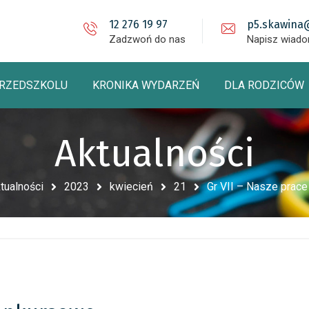
12 276 19 97
p5.skawina
Zadzwoń do nas
Napisz wiad
PRZEDSZKOLU
KRONIKA WYDARZEŃ
DLA RODZICÓW
Aktualności
tualności
2023
kwiecień
21
Gr VII – Nasze prac