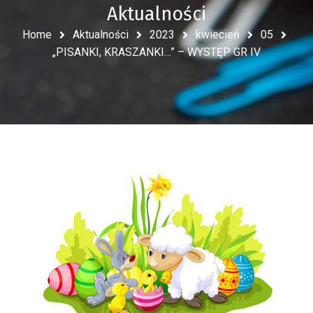
Aktualności
Home
Aktualności
2023
kwiecień
05
„PISANKI, KRASZANKI…” – WYSTĘP GR IV