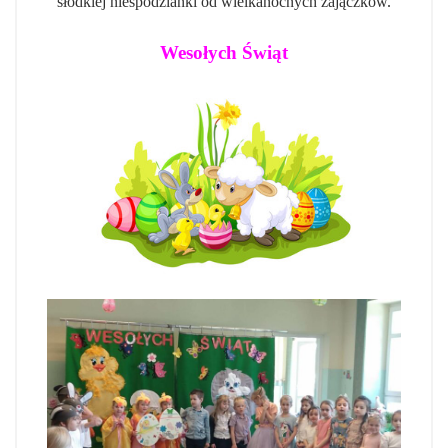
słodkiej niespodzianki od wielkanocnych zajączków.
Wesołych Świąt