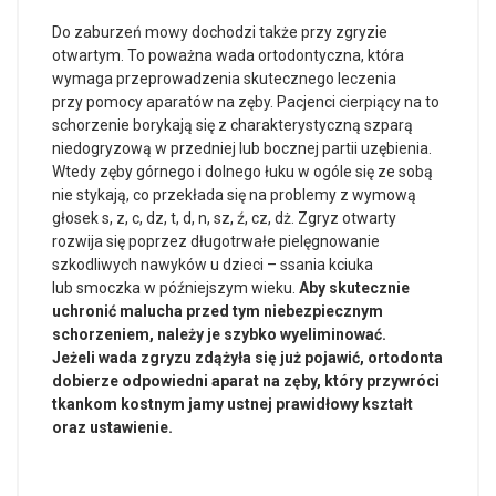
Do zaburzeń mowy dochodzi także przy zgryzie
otwartym. To poważna wada ortodontyczna, która
wymaga przeprowadzenia skutecznego leczenia
przy pomocy aparatów na zęby. Pacjenci cierpiący na to
schorzenie borykają się z charakterystyczną szparą
niedogryzową w przedniej lub bocznej partii uzębienia.
Wtedy zęby górnego i dolnego łuku w ogóle się ze sobą
nie stykają, co przekłada się na problemy z wymową
głosek s, z, c, dz, t, d, n, sz, ź, cz, dż. Zgryz otwarty
rozwija się poprzez długotrwałe pielęgnowanie
szkodliwych nawyków u dzieci – ssania kciuka
lub smoczka w późniejszym wieku.
Aby skutecznie
uchronić malucha przed tym niebezpiecznym
schorzeniem, należy je szybko wyeliminować.
Jeżeli wada zgryzu zdążyła się już pojawić, ortodonta
dobierze odpowiedni aparat na zęby, który przywróci
tkankom kostnym jamy ustnej prawidłowy kształt
oraz ustawienie.