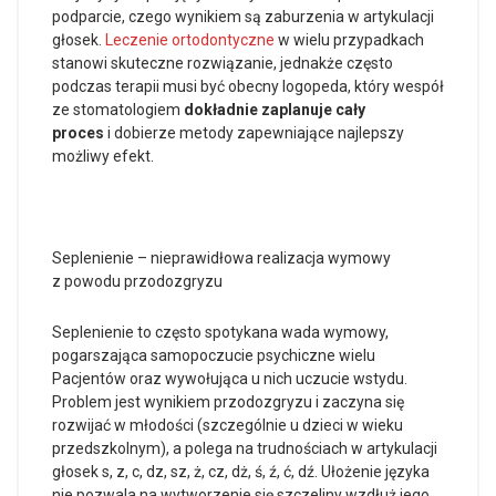
podparcie, czego wynikiem są zaburzenia w artykulacji
głosek.
Leczenie ortodontyczne
w wielu przypadkach
stanowi skuteczne rozwiązanie, jednakże często
podczas terapii musi być obecny logopeda, który wespół
ze stomatologiem
dokładnie zaplanuje cały
proces
i dobierze metody zapewniające najlepszy
możliwy efekt.
Seplenienie – nieprawidłowa realizacja wymowy
z powodu przodozgryzu
Seplenienie to często spotykana wada wymowy,
pogarszająca samopoczucie psychiczne wielu
Pacjentów oraz wywołująca u nich uczucie wstydu.
Problem jest wynikiem przodozgryzu i zaczyna się
rozwijać w młodości (szczególnie u dzieci w wieku
przedszkolnym), a polega na trudnościach w artykulacji
głosek s, z, c, dz, sz, ż, cz, dż, ś, ź, ć, dź. Ułożenie języka
nie pozwala na wytworzenie się szczeliny wzdłuż jego