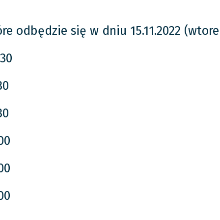
re odbędzie się w dniu 15.11.2022 (wtore
30
30
30
00
00
00