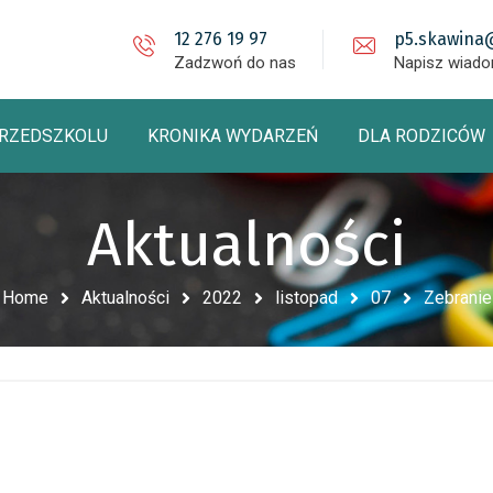
12 276 19 97
p5.skawina
Zadzwoń do nas
Napisz wiad
PRZEDSZKOLU
KRONIKA WYDARZEŃ
DLA RODZICÓW
Aktualności
Home
Aktualności
2022
listopad
07
Zebranie