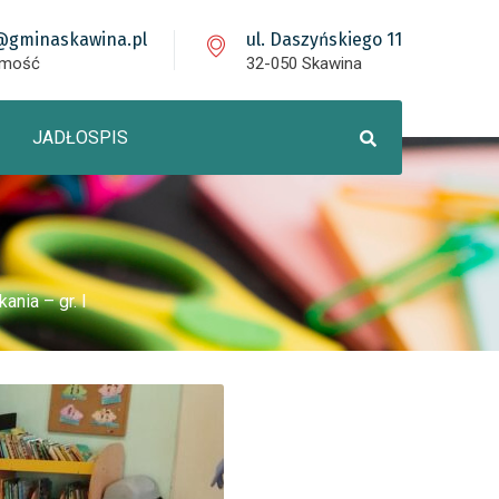
@gminaskawina.pl
ul. Daszyńskiego 11
omość
32-050 Skawina
JADŁOSPIS
ania – gr. I