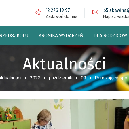
12 276 19 97
p5.skawina
Zadzwoń do nas
Napisz wiad
PRZEDSZKOLU
KRONIKA WYDARZEŃ
DLA RODZICÓW
Aktualności
Aktualności
2022
październik
09
Pouczające spotk