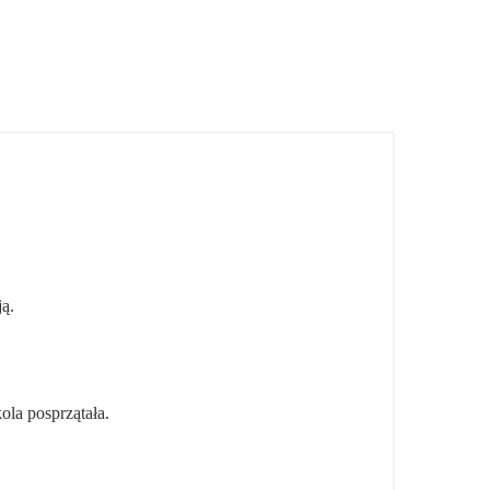
ją.
ola posprzątała.