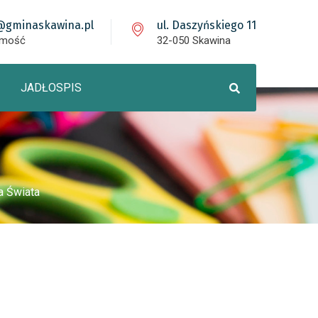
@gminaskawina.pl
ul. Daszyńskiego 11
omość
32-050 Skawina
JADŁOSPIS
a Świata