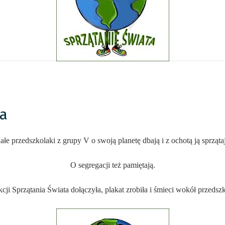
ta
łe przedszkolaki z grupy V o swoją planetę dbają i z ochotą ją sprząta
O segregacji też pamiętają.
cji Sprzątania Świata dołączyła, plakat zrobiła i śmieci wokół przedszk