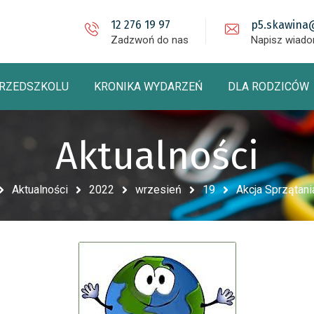
12 276 19 97
p5.skawina
Zadzwoń do nas
Napisz wiad
PRZEDSZKOLU
KRONIKA WYDARZEŃ
DLA RODZICÓW
Aktualności
Aktualności
2022
wrzesień
19
Akcja Sprzątani