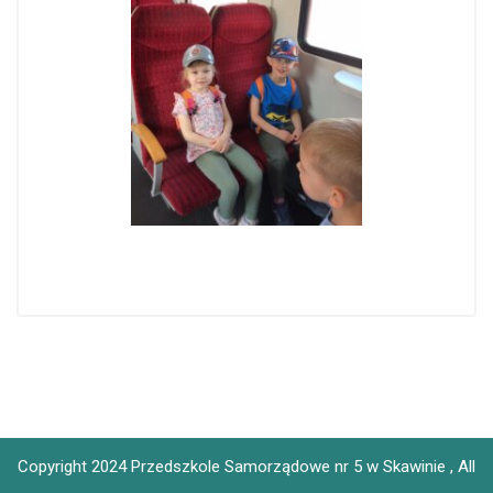
Copyright 2024 Przedszkole Samorządowe nr 5 w Skawinie , All