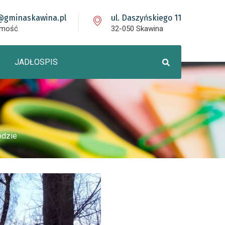
@gminaskawina.pl
ul. Daszyńskiego 11
omość
32-050 Skawina
JADŁOSPIS
odzie