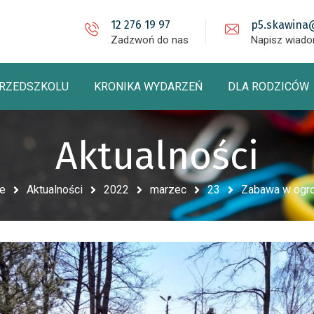
12 276 19 97
p5.skawina
Zadzwoń do nas
Napisz wiad
PRZEDSZKOLU
KRONIKA WYDARZEŃ
DLA RODZICÓW
Aktualności
e
Aktualności
2022
marzec
23
Zabawa w ogr