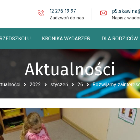
12 276 19 97
p5.skawina
Zadzwoń do nas
Napisz wiad
PRZEDSZKOLU
KRONIKA WYDARZEŃ
DLA RODZICÓW
Aktualności
tualności
2022
styczeń
26
Rozwijamy zainteresow