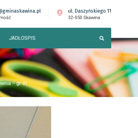
@gminaskawina.pl
ul. Daszyńskiego 11
omość
32-050 Skawina
JADŁOSPIS
nia – gr. III