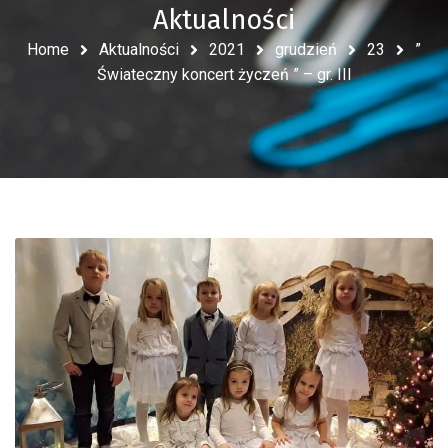
Aktualności
Home
Aktualności
2021
grudzień
23
”
Świateczny koncert życzeń ” – gr. III