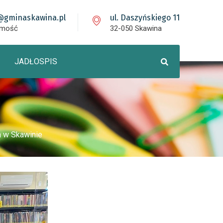
@gminaskawina.pl
ul. Daszyńskiego 11
omość
32-050 Skawina
JADŁOSPIS
a w Skawinie