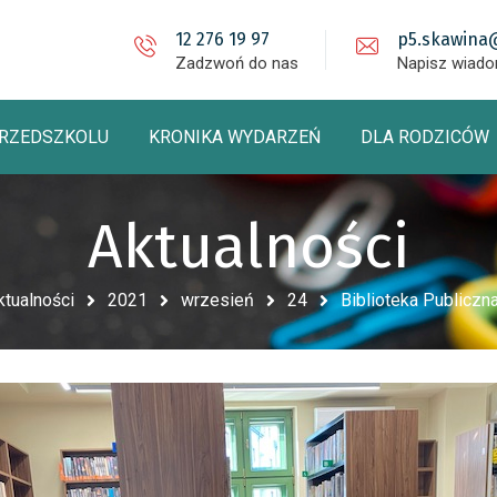
12 276 19 97
p5.skawina
Zadzwoń do nas
Napisz wiad
PRZEDSZKOLU
KRONIKA WYDARZEŃ
DLA RODZICÓW
Aktualności
ktualności
2021
wrzesień
24
Biblioteka Publiczn