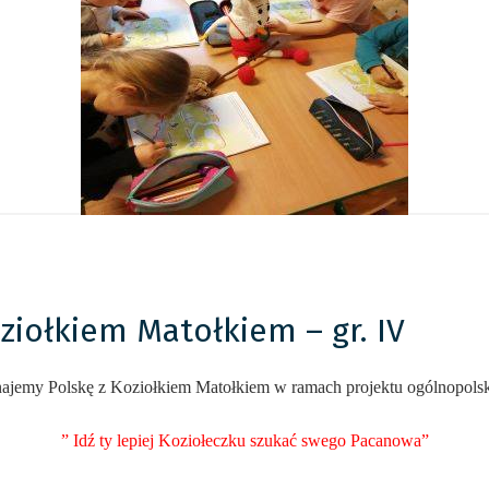
ziołkiem Matołkiem – gr. IV
ajemy Polskę z Koziołkiem Matołkiem w ramach projektu ogólnopols
” Idź ty lepiej Koziołeczku szukać swego Pacanowa”