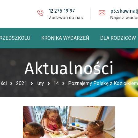
12 276 19 97
p5.skawina
Zadzwoń do nas
Napisz wiad
PRZEDSZKOLU
KRONIKA WYDARZEŃ
DLA RODZICÓW
Aktualności
ści
2021
luty
14
Poznajemy Polskę z Koziołkiem 