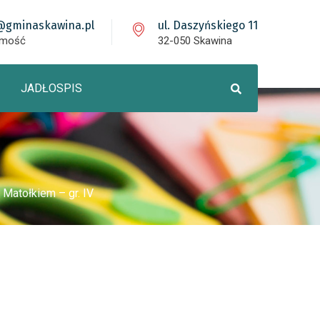
@gminaskawina.pl
ul. Daszyńskiego 11
omość
32-050 Skawina
JADŁOSPIS
Matołkiem – gr. IV