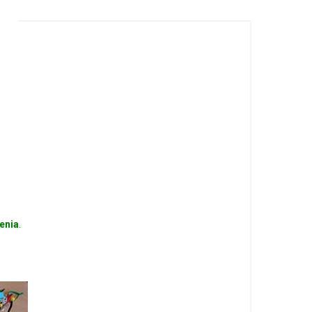
enia
.