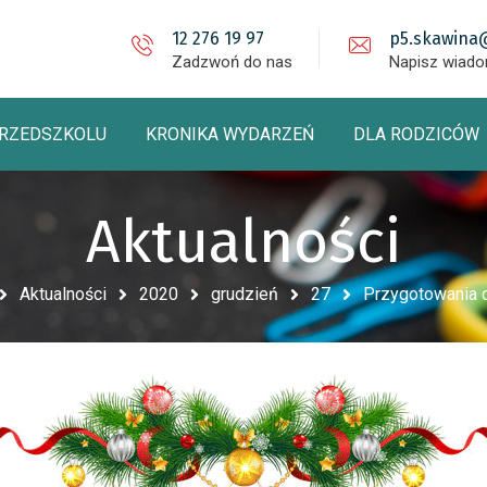
12 276 19 97
p5.skawina
Zadzwoń do nas
Napisz wiad
PRZEDSZKOLU
KRONIKA WYDARZEŃ
DLA RODZICÓW
Aktualności
Aktualności
2020
grudzień
27
Przygotowania 