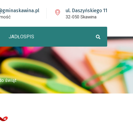
@gminaskawina.pl
ul. Daszyńskiego 11
omość
32-050 Skawina
JADŁOSPIS
do świąt