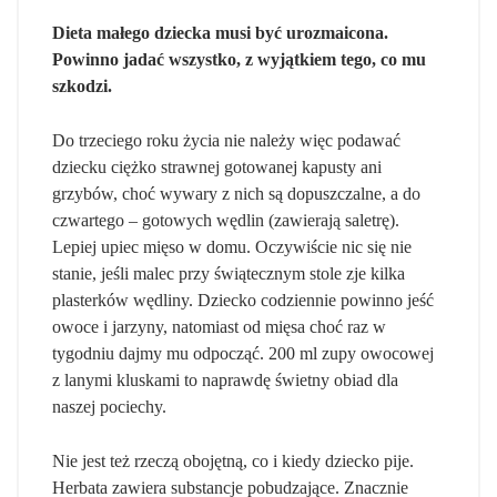
Dieta małego dziecka musi być urozmaicona.
Powinno jadać wszystko, z wyjątkiem tego, co mu
szkodzi.
Do trzeciego roku życia nie należy więc podawać
dziecku ciężko strawnej gotowanej kapusty ani
grzybów, choć wywary z nich są dopuszczalne, a do
czwartego – gotowych wędlin (zawierają saletrę).
Lepiej upiec mięso w domu. Oczywiście nic się nie
stanie, jeśli malec przy świątecznym stole zje kilka
plasterków wędliny. Dziecko codziennie powinno jeść
owoce i jarzyny, natomiast od mięsa choć raz w
tygodniu dajmy mu odpocząć. 200 ml zupy owocowej
z lanymi kluskami to naprawdę świetny obiad dla
naszej pociechy.
Nie jest też rzeczą obojętną, co i kiedy dziecko pije.
Herbata zawiera substancje pobudzające. Znacznie