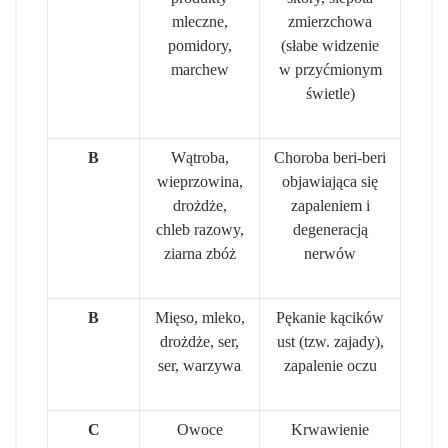
mleczne,
zmierzchowa
pomidory,
(słabe widzenie
marchew
w przyćmionym
świetle)
B
Wątroba,
Choroba beri-beri
wieprzowina,
objawiająca się
drożdże,
zapaleniem i
chleb razowy,
degeneracją
ziarna zbóż
nerwów
B
Mięso, mleko,
Pękanie kącików
drożdże, ser,
ust (tzw. zajady),
ser, warzywa
zapalenie oczu
C
Owoce
Krwawienie