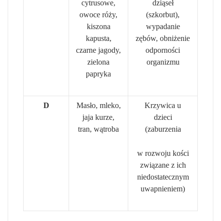
cytrusowe,
dziąseł
owoce róży,
(szkorbut),
kiszona
wypadanie
kapusta,
zębów, obniżenie
czarne jagody,
odporności
zielona
organizmu
papryka
D
Masło, mleko,
Krzywica u
jaja kurze,
dzieci
tran, wątroba
(zaburzenia
w rozwoju kości
związane z ich
niedostatecznym
uwapnieniem)