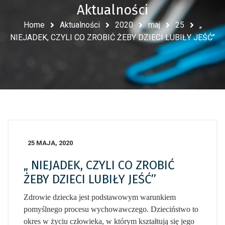
Aktualności
Home
Aktualności
2020
maj
25
„
NIEJADEK, CZYLI CO ZROBIĆ ŻEBY DZIECI LUBIŁY JEŚĆ’’
25 MAJA, 2020
„ NIEJADEK, CZYLI CO ZROBIĆ
ŻEBY DZIECI LUBIŁY JEŚĆ’’
Zdrowie dziecka jest podstawowym warunkiem
pomyślnego procesu wychowawczego. Dzieciństwo to
okres w życiu człowieka, w którym kształtują się jego