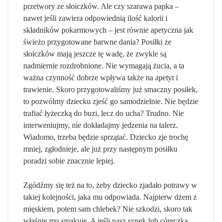
przetwory ze słoiczków. Ale czy szarawa papka –
nawet jeśli zawiera odpowiednią ilość kalorii i
składników pokarmowych – jest równie apetyczna jak
świeżo przygotowane barwne dania? Posiłki ze
słoiczków mają jeszcze tę wadę, że zwykle są
nadmiernie rozdrobnione. Nie wymagają żucia, a ta
ważna czynność dobrze wpływa także na apetyt i
trawienie. Skoro przygotowaliśmy już smaczny posiłek,
to pozwólmy dziecku zjeść go samodzielnie. Nie będzie
trafiać łyżeczką do buzi, lecz do ucha? Trudno. Nie
interweniujmy, nie dokładajmy jedzenia na talerz.
Wiadomo, trzeba będzie sprzątać. Dziecko zje trochę
mniej, zgłodnieje, ale już przy następnym posiłku
poradzi sobie znacznie lepiej.
Zgódźmy się też na to, żeby dziecko zjadało potrawy w
takiej kolejności, jaka mu odpowiada. Najpierw dżem z
mięskiem, potem sam chlebek? Nie szkodzi, skoro tak
właśnie mu smakuje. A jeśli nasz synek lub córeczka