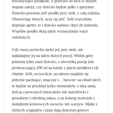
towarzyszące posiłkom. A przecież od nich w dużym
stopniu zależy, czy dziecko będzie jadło z apetytem.
Dziecko powinno jeść posiłki przy stole, z całą rodzina.
Obserwując innych, uczy się jeść. Jeśli wszystkim
dopisuje apetyt, to i dziecko nabiera chęci do jedzenia.
Wspólne posiłki służą także wzmacnianiu więzi
rodzinnych.
Gdy nasza pociecha siedzi już przy stole, nie
nakładajmy jej na talerz dużych porcji. Widok góry
jedzenia tylko zrazi dziecko, a niewielką porcję (nie
przekraczającą 200 ml na każdy z pięciu posiłków) zje
chętnie. Jeśli, oczywiście, na talerzu znajdzie się
jedzenie pachnące, smaczne i… barwne: na obiad niech
to będzie na przykład łyżka ziemniaków z taką samą
ilością czerwonych buraczków lub marchewki z
groszkiem i odrobiną mięsa, a na kolację twarożek z
dodatkiem kolorowych owoców lub warzyw. Matki z
różnych względów często dają dzieciom gotowe