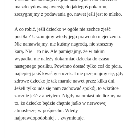
ma zdecydowaną awersję do jakiegoś pokarmu,
zrezygnujmy z podawania go, nawet jeśli jest to mleko.
A co robić, jeśli dziecko w ogóle nie zechce zjeść
posiłku? Uszanujmy wtedy jego prawo do niejedzenia.
Nie namawiajmy, nie kuśmy nagrodą, nie straszmy
karą. Nie – to nie. Ale pamiętajmy, że w takim
wypadku nie należy dokarmiać dziecka do czasu
następnego posiłku. Powinno dostać tylko coś do picia,
najlepiej jakiś kwaśny soczek. I nie przejmujmy się, gdy
zdrowe dziecko je tak marnie nawet przez kilka dni.
Jeżeli tylko uda się nam zachować spokój, to wkrótce
zacznie jeść z apetytem. Nigdy natomiast nie liczmy na
to, że dziecko będzie chętnie jadło w nerwowej
atmosferze, w pośpiechu. Wtedy
najprawdopodobniej… zwymiotuje.