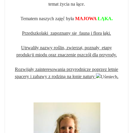
temat życia na łące.
Tematem naszych zajęć była
MAJOWA
ŁĄKA.
Przedszkolaki zapoznany się fauną i florą łąki.
Utrwaliły nazwy roślin, zwierząt, poznały etapy
produkcji miodu oraz znaczenie pszczół dla przyrody.
Rozwijały zainteresowania przyrodnicze poprzez letnie
spacery i zabawy z rodziną na łonie natury
.