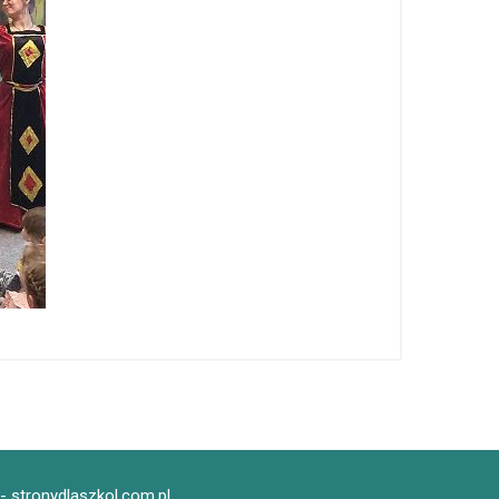
- stronydlaszkol.com.pl