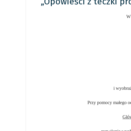
„Opowieści z teczki pr
W 
i wyobraż
Przy pomocy małego oc
Głów