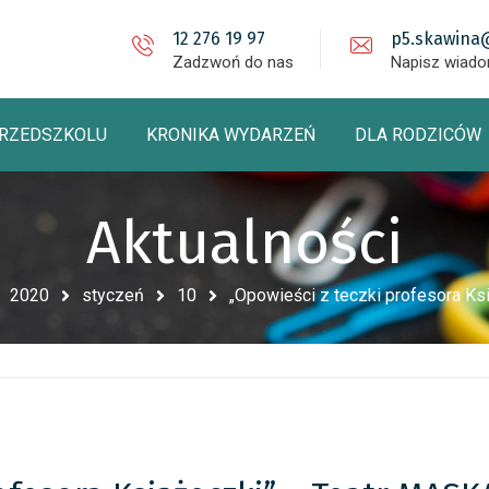
12 276 19 97
p5.skawina
Zadzwoń do nas
Napisz wiad
PRZEDSZKOLU
KRONIKA WYDARZEŃ
DLA RODZICÓW
Aktualności
2020
styczeń
10
„Opowieści z teczki profesora K