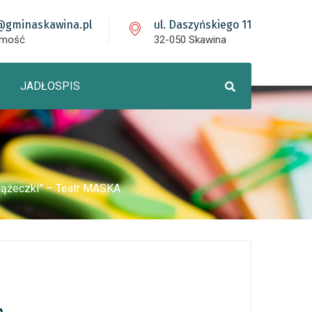
@gminaskawina.pl
ul. Daszyńskiego 11
omość
32-050 Skawina
JADŁOSPIS
siążeczki” – Teatr MASKA