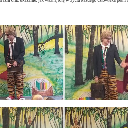
raźni oraz ukazanie, jak ważną rolę w życiu każdego człowieka pełni c