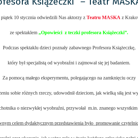
ofesora Książeczki” – Teatr MASK
piątek 10 stycznia odwiedzili Nas aktorzy z
Teatru MASKA
z Krak
ze spektaklem
„Opowieści z teczki profesora Książeczki”.
Podczas spektaklu dzieci poznały zabawnego Profesora Książeczkę,
który był specjalistą od wyobraźni i zajmował się jej badaniem.
Za pomocą małego eksperymentu, polegającego na zamknięciu oczy
eniu sobie różnych rzeczy, udowodnił dzieciom, jak wielką siłą jest w
hotnika o niezwykłej wyobraźni, przywołał m.in. znanego wszystki
nym celem dydaktycznym przedstawienia było promowanie czytelni