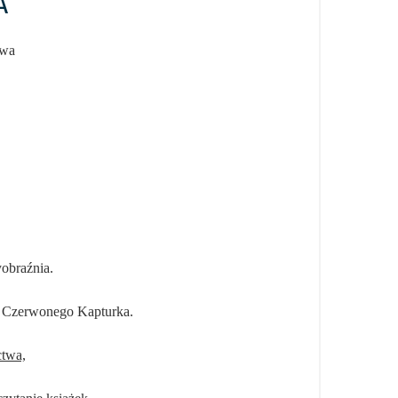
A
owa
yobraźnia.
m Czerwonego Kapturka.
ctwa,