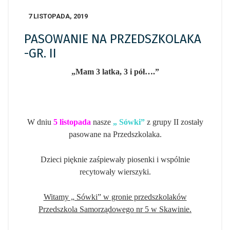
7 LISTOPADA, 2019
PASOWANIE NA PRZEDSZKOLAKA
-GR. II
„Mam 3 latka, 3 i pół….”
W dniu
5
listopada
nasze
„ Sówki”
z grupy II zostały
pasowane na Przedszkolaka.
Dzieci pięknie zaśpiewały piosenki i wspólnie
recytowały wierszyki.
Witamy „ Sówki” w gronie przedszkolaków
Przedszkola Samorządowego nr 5 w Skawinie.