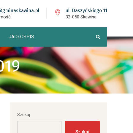
@gminaskawina.pl
ul. Daszyńskiego 11
omość
32-050 Skawina
JADŁOSPIS
019
Szukaj
Szukaj