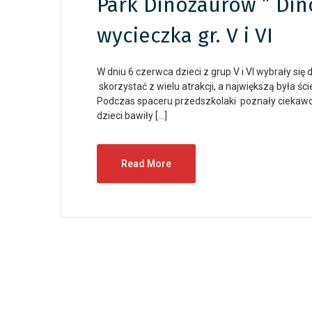
Park Dinozaurów ” Dino
wycieczka gr. V i VI
W dniu 6 czerwca dzieci z grup V i VI wybrały si
skorzystać z wielu atrakcji, a największą była 
Podczas spaceru przedszkolaki poznały ciekawos
dzieci bawiły […]
Read More