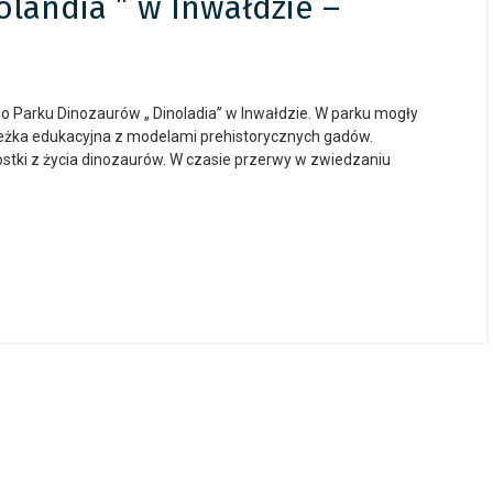
landia ” w Inwałdzie –
ę do Parku Dinozaurów „ Dinoladia” w Inwałdzie. W parku mogły
ścieżka edukacyjna z modelami prehistorycznych gadów.
tki z życia dinozaurów. W czasie przerwy w zwiedzaniu