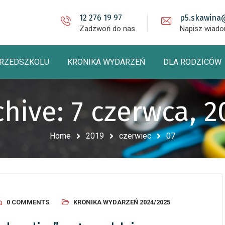
12 276 19 97
p5.skawina
Zadzwoń do nas
Napisz wiad
PRZEDSZKOLU
KRONIKA WYDARZEŃ
DLA RODZICÓW
chive: 7 czerwca, 2
Home
2019
czerwiec
07
0 COMMENTS
KRONIKA WYDARZEŃ 2024/2025