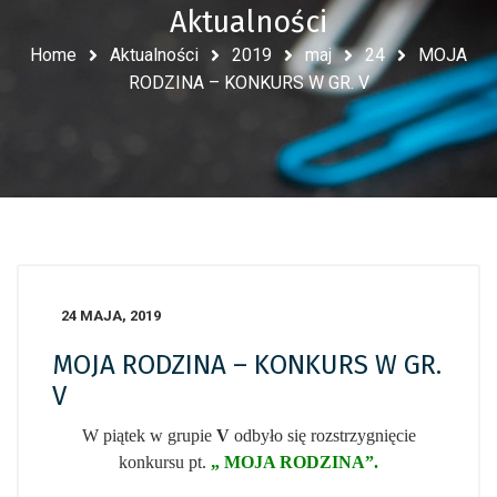
Aktualności
Home
Aktualności
2019
maj
24
MOJA
RODZINA – KONKURS W GR. V
24 MAJA, 2019
MOJA RODZINA – KONKURS W GR.
V
W piątek w grupie
V
odbyło się rozstrzygnięcie
konkursu pt.
„ MOJA RODZINA”.