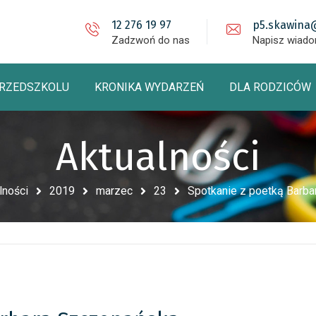
12 276 19 97
p5.skawina
Zadzwoń do nas
Napisz wiad
PRZEDSZKOLU
KRONIKA WYDARZEŃ
DLA RODZICÓW
Aktualności
lności
2019
marzec
23
Spotkanie z poetką Barb