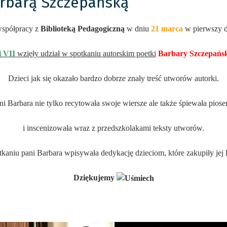
arbarą Szczepańską
spółpracy z
Biblioteką Pedagogiczną
w dniu
21 marca
w pierwszy d
 i VII
wzięły udział w spotkaniu autorskim poetki
Barbary Szczepańsk
Dzieci jak się okazało bardzo dobrze znały treść utworów autorki.
ni Barbara nie tylko recytowała swoje wiersze ale także śpiewała piose
i inscenizowała wraz z przedszkolakami teksty utworów.
tkaniu pani Barbara wpisywała dedykację dzieciom, które zakupiły jej k
Dziękujemy