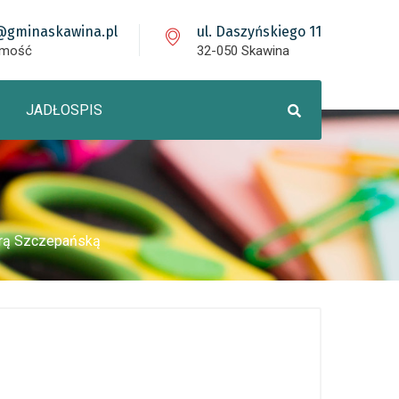
@gminaskawina.pl
ul. Daszyńskiego 11
omość
32-050 Skawina
JADŁOSPIS
arą Szczepańską