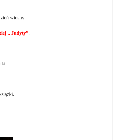
zień wiosny
iej „ Judyty”
.
nki
siążki.