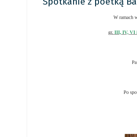
Spotkanie z poetką B
W ramach w
gr.
III, IV, VI
Pa
Po spo