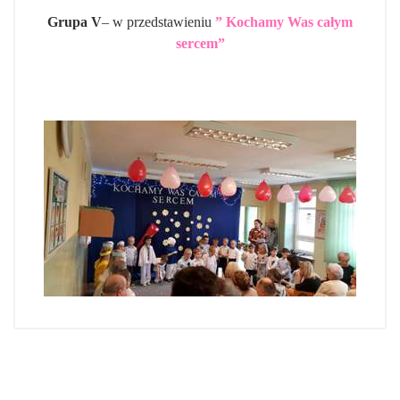
Grupa V
– w przedstawieniu
” Kochamy Was całym
sercem”