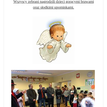
Wszyscy zebrani nagrodzili dzieci gorącymi brawami
oraz słodkimi upominkami.