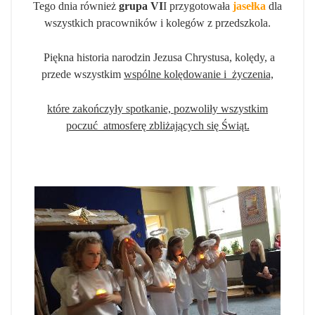
Tego dnia również
grupa VI
I przygotowała
jasełka
dla
wszystkich pracowników i kolegów z przedszkola.
Piękna historia narodzin Jezusa Chrystusa, kolędy, a
przede wszystkim
wspólne kolędowanie
i życzenia,
które zakończyły spotkanie, pozwoliły wszystkim
poczuć atmosferę zbliżających się Świąt.