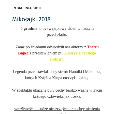
9 GRUDNIA, 2018
Mikołajki 2018
5 grudnia
to był
wyjątkowy dzień w naszym
przedszkolu
.
Zaraz po śniadaniu odwiedzili nas aktorzy z
Teatru
Bajka
z przestawieniem
pt. „
Koszyk z czystego
srebra”
.
Legenda przedstawiała losy sierot: Hanulki i Marcinka,
których Księżna Kinga otoczyła opieką.
W spektaklu ukazane były cechy bardzo
ważne w życiu
każdego człowieka jak troska,
wrażliwość na cudze nieszczęście oraz chęć niesienia