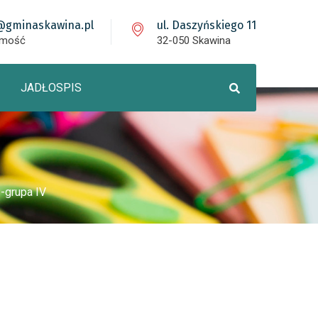
@gminaskawina.pl
ul. Daszyńskiego 11
omość
32-050 Skawina
JADŁOSPIS
-grupa IV