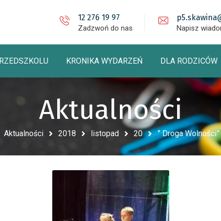
12 276 19 97
p5.skawina
Zadzwoń do nas
Napisz wiad
PRZEDSZKOLU
KRONIKA WYDARZEŃ
DLA RODZICÓW
Aktualności
Aktualności
2018
listopad
20
” Droga Wolności” 