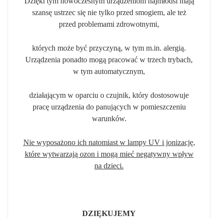
Dzięki tym nowoczesnym urządzeniom najmłodsi mają
szansę ustrzec się nie tylko przed smogiem,
ale też
przed problemami zdrowotnymi,
których może być przyczyną, w tym m.in. alergią.
Urządzenia ponadto mogą pracować w trzech trybach,
w tym automatycznym,
działającym w oparciu o czujnik, który dostosowuje
pracę urządzenia do panujących w pomieszczeniu
warunków.
Nie wyposażono ich natomiast w lampy UV i jonizację,
które wytwarzają ozon i mogą mieć negatywny wpływ
na dzieci.
DZIĘKUJEMY