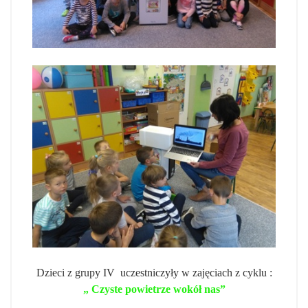
Dzieci z grupy IV uczestniczyły w zajęciach z cyklu :
„ Czyste powietrze wokół nas”